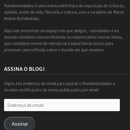
Randomicidades é uma revista eletrônica de exposição de crônicas,
opinião, estilo de vida, filosofia e cultura, com a curadoria de Marco
Andrei Kichalowsky.
Aqui vais encontrar um espaço em que amigos, convidados e eu
mesmo contamos nossas histórias ou expressamos nossas ideias,
que considero serem de relevância e importância únicas para
promover uma reflexão sobre o mundo em que vivemos.
ASSINA O BLOG!
Digita teu endereço de email para assinar o Randomicidades e
receber notificações de novas publicações por email.
Endereço
de
email
Assinar