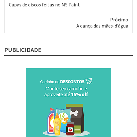
Post
Capas de discos feitas no MS Paint
anterior:
Próximo
Próximo
A dança das mães-d’água
post:
PUBLICIDADE