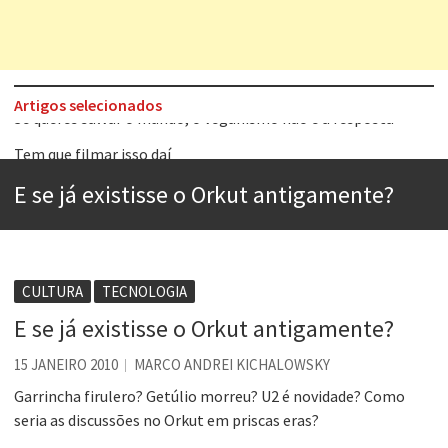
Artigos selecionados
Tem que filmar isso daí
A construção da urbanidade
E se já existisse o Orkut antigamente?
Aprender a fracassar é o segredo do sucesso
Contardo Calligaris prega o “direito à tristeza”
Esse tal de Rock Gaúcho
CULTURA
TECNOLOGIA
Os causos de Jorge Luis Borges
E se já existisse o Orkut antigamente?
Voto obrigatório é correto?
15 JANEIRO 2010
MARCO ANDREI KICHALOWSKY
Se queres salvar o mundo, o veganismo não é a resposta
Garrincha firulero? Getúlio morreu? U2 é novidade? Como
seria as discussões no Orkut em priscas eras?