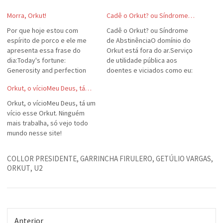
Morra, Orkut!
Cadê o Orkut? ou Síndrome…
Por que hoje estou com
Cadê o Orkut? ou Síndrome
espírito de porco e ele me
de AbstinênciaO domínio do
apresenta essa frase do
Orkut está fora do ar.Serviço
dia:Today's fortune:
de utilidade pública aos
Generosity and perfection
doentes e viciados como eu:
are your everlasting
o endereço IP do servidor do
Orkut, o vícioMeu Deus, tá…
goals.São objetivos
Orkut é http://66.28.250.19.
importantes mesmo.
Tentem este.(O melhor vai
Orkut, o vícioMeu Deus, tá um
ser se esse endereço for
vício esse Orkut. Ninguém
uma cópia do site, não o site
mais trabalha, só vejo todo
original. (!)
mundo nesse site!
COLLOR PRESIDENTE
,
GARRINCHA FIRULERO
,
GETÚLIO VARGAS
,
ORKUT
,
U2
Anterior