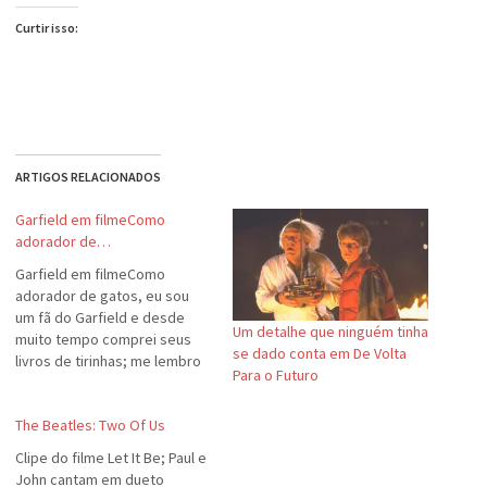
Curtir isso:
ARTIGOS RELACIONADOS
Garfield em filmeComo
adorador de…
Garfield em filmeComo
adorador de gatos, eu sou
um fã do Garfield e desde
Um detalhe que ninguém tinha
muito tempo comprei seus
se dado conta em De Volta
livros de tirinhas; me lembro
Para o Futuro
que tinha até uma coleção
delas recortadas de
The Beatles: Two Of Us
jornal.Pois bem. Eu estava
vendo o novo trailer do filme
Clipe do filme Let It Be; Paul e
do Garfield. Me admiro e acho
John cantam em dueto