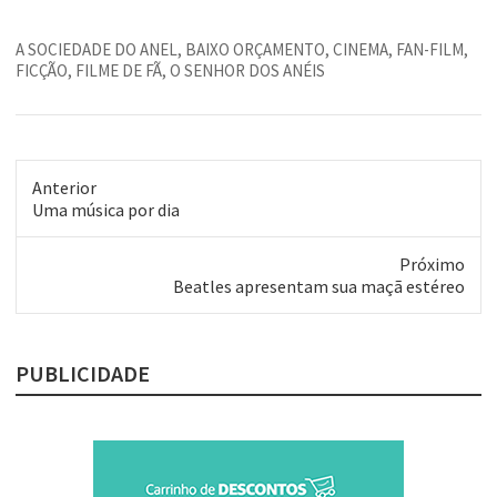
impressionante como é…
A SOCIEDADE DO ANEL
,
BAIXO ORÇAMENTO
,
CINEMA
,
FAN-FILM
,
FICÇÃO
,
FILME DE FÃ
,
O SENHOR DOS ANÉIS
Anterior
Post
Uma música por dia
anterior:
Próximo
Próximo
Beatles apresentam sua maçã estéreo
post:
PUBLICIDADE