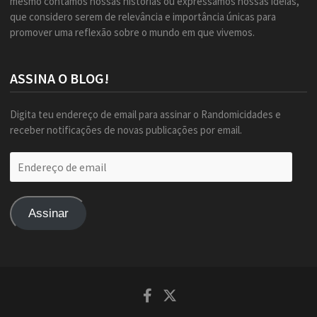
mesmo contamos nossas histórias ou expressamos nossas ideias,
que considero serem de relevância e importância únicas para
promover uma reflexão sobre o mundo em que vivemos.
ASSINA O BLOG!
Digita teu endereço de email para assinar o Randomicidades e
receber notificações de novas publicações por email.
Endereço
de
email
Assinar
Facebook
Twitter