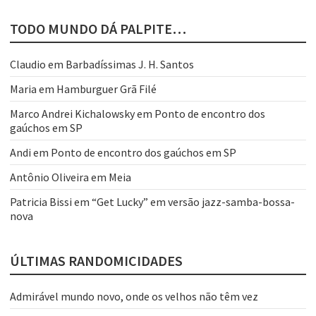
TODO MUNDO DÁ PALPITE…
Claudio
em
Barbadíssimas J. H. Santos
Maria
em
Hamburguer Grã Filé
Marco Andrei Kichalowsky
em
Ponto de encontro dos
gaúchos em SP
Andi
em
Ponto de encontro dos gaúchos em SP
Antônio Oliveira
em
Meia
Patricia Bissi
em
“Get Lucky” em versão jazz-samba-bossa-
nova
ÚLTIMAS RANDOMICIDADES
Admirável mundo novo, onde os velhos não têm vez