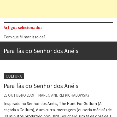
Artigos selecionados
Tem que filmar isso daí
A construção da urbanidade
Para fãs do Senhor dos Anéis
Aprender a fracassar é o segredo do sucesso
Contardo Calligaris prega o “direito à tristeza”
Esse tal de Rock Gaúcho
CULTURA
Os causos de Jorge Luis Borges
Para fãs do Senhor dos Anéis
Voto obrigatório é correto?
28 OUTUBRO 2009
MARCO ANDREI KICHALOWSKY
Se queres salvar o mundo, o veganismo não é a resposta
Inspirado no Senhor dos Anéis, The Hunt For Gollum (A
caçada a Gollum), é um curta-metragem (ou seria média?) de
38 minutos produzido por Chris Bouchard, um fã da obra de J.