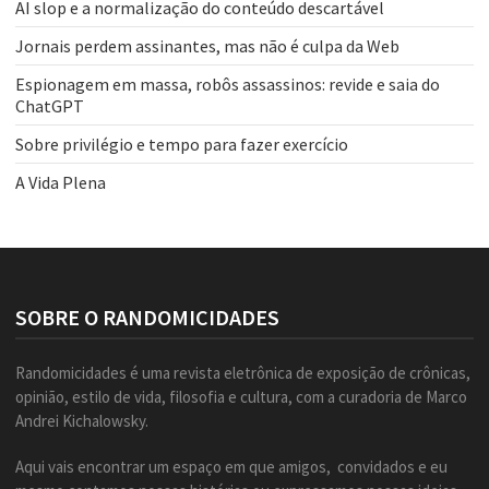
AI slop e a normalização do conteúdo descartável
Jornais perdem assinantes, mas não é culpa da Web
Espionagem em massa, robôs assassinos: revide e saia do
ChatGPT
Sobre privilégio e tempo para fazer exercício
A Vida Plena
SOBRE O RANDOMICIDADES
Randomicidades é uma revista eletrônica de exposição de crônicas,
opinião, estilo de vida, filosofia e cultura, com a curadoria de Marco
Andrei Kichalowsky.
Aqui vais encontrar um espaço em que amigos, convidados e eu