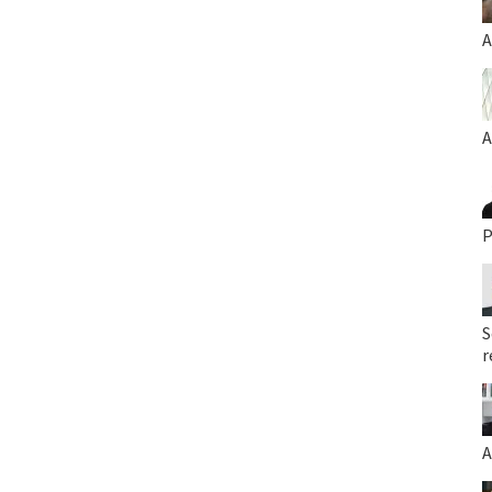
A
A
P
S
r
A