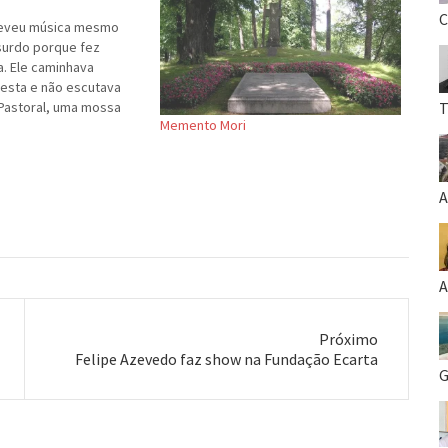
C
eveu música mesmo
 surdo porque fez
a. Ele caminhava
resta e não escutava
Pastoral, uma mossa
T
Memento Mori
 a sua Amada Imortau e
iar uma sinfonia muito
aliu em 1827 e mais
A
A
Próximo
Próximo
Felipe Azevedo faz show na Fundação Ecarta
G
post: