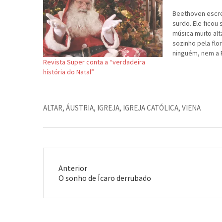
Beethoven escr
surdo. Ele ficou
música muito alt
sozinho pela flo
ninguém, nem a 
Revista Super conta a “verdadeira
que poderia ser
história do Natal”
inspirou ele a cr
romântica. Ele f
tarde…
ALTAR
,
ÁUSTRIA
,
IGREJA
,
IGREJA CATÓLICA
,
VIENA
Anterior
Post
O sonho de Ícaro derrubado
anterior: