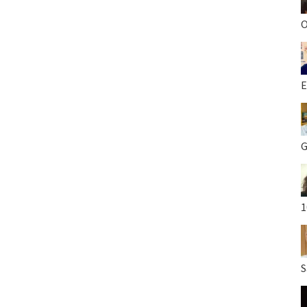
O
E
G
1
S