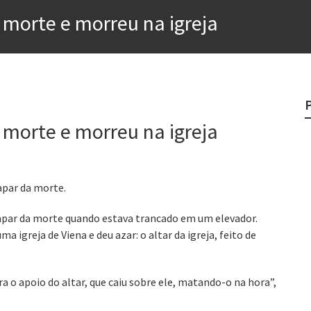
e
 morte e morreu na igreja
egredo do sucesso
 “direito à tristeza”
rges
 morte e morreu na igreja
?
o veganismo não é a resposta
apar da morte.
capar da morte quando estava trancado em um elevador.
a igreja de Viena e deu azar: o altar da igreja, feito de
 o apoio do altar, que caiu sobre ele, matando-o na hora”,