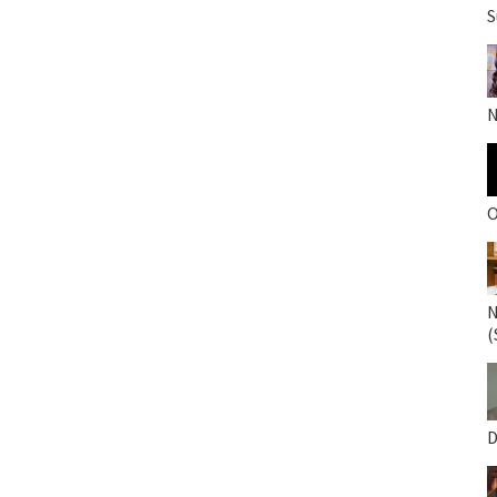
S
N
O
N
(
D