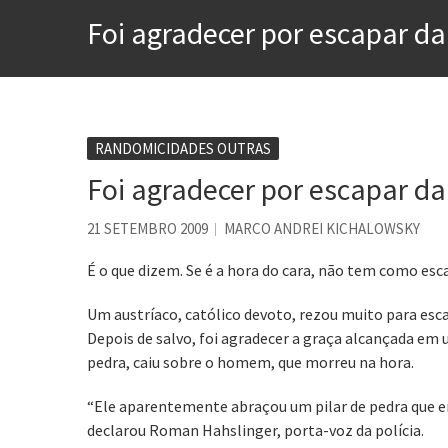
A construção da urbanidad
Foi agradecer por escapar da
Aprender a fracassar é o s
Contardo Calligaris prega o
Esse tal de Rock Gaúcho
Os causos de Jorge Luis Bo
RANDOMICIDADES OUTRAS
Foi agradecer por escapar da
Voto obrigatório é correto
Se queres salvar o mundo, 
21 SETEMBRO 2009
MARCO ANDREI KICHALOWSKY
É o que dizem. Se é a hora do cara, não tem como esc
Um austríaco, católico devoto, rezou muito para es
Depois de salvo, foi agradecer a graça alcançada em um
pedra, caiu sobre o homem, que morreu na hora.
“Ele aparentemente abraçou um pilar de pedra que era
declarou Roman Hahslinger, porta-voz da polícia.