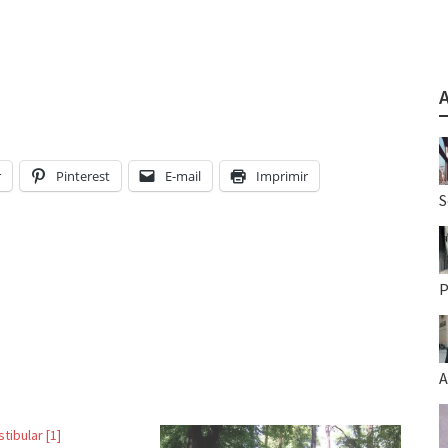
r
Pinterest
E-mail
Imprimir
S
P
A
ibular [1]