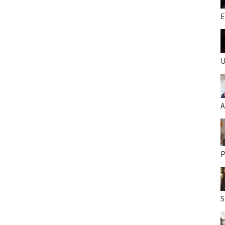
E
U
A
P
S