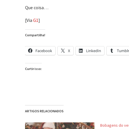
Que coisa…
[Via
G1
]
Compartilha!
Facebook
X
LinkedIn
Tumbl
Curtir isso:
ARTIGOS RELACIONADOS
Bobagens do vest