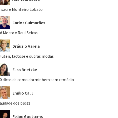
 saci e Monteiro Lobato
Carlos Guimarães
d Motta x Raul Seixas
Dráuzio Varela
lúten, lactose e outras modas
Elisa Brietzke
0 dicas de como dormir bem sem remédio
Emílio Calil
audade dos blogs
Felipe Goettems