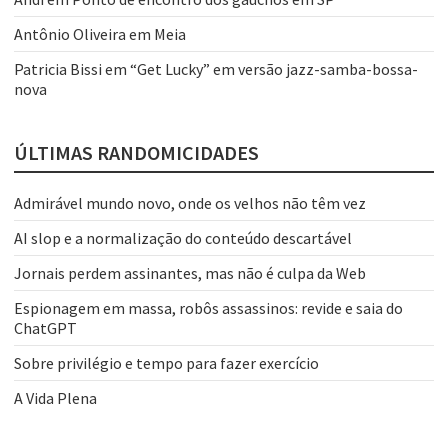
Antônio Oliveira
em
Meia
Patricia Bissi
em
“Get Lucky” em versão jazz-samba-bossa-
nova
ÚLTIMAS RANDOMICIDADES
Admirável mundo novo, onde os velhos não têm vez
AI slop e a normalização do conteúdo descartável
Jornais perdem assinantes, mas não é culpa da Web
Espionagem em massa, robôs assassinos: revide e saia do
ChatGPT
Sobre privilégio e tempo para fazer exercício
A Vida Plena