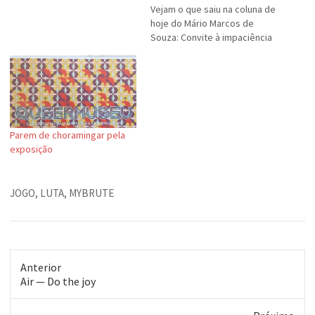
Vejam o que saiu na coluna de
hoje do Mário Marcos de
Souza: Convite à impaciência
Alguém deve ter achado a
idéia genial, menos os
vizinhos de alguns dos
pontos em que o cartaz foi
instalado. O da foto, por…
Parem de choramingar pela
exposição
JOGO
,
LUTA
,
MYBRUTE
Anterior
Post
Air — Do the joy
anterior: