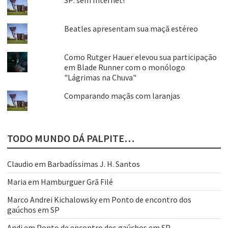
Beatles apresentam sua maçã estéreo
Como Rutger Hauer elevou sua participação
em Blade Runner com o monólogo
"Lágrimas na Chuva"
Comparando maçãs com laranjas
TODO MUNDO DÁ PALPITE…
Claudio
em
Barbadíssimas J. H. Santos
Maria
em
Hamburguer Grã Filé
Marco Andrei Kichalowsky
em
Ponto de encontro dos
gaúchos em SP
Andi
em
Ponto de encontro dos gaúchos em SP