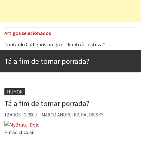
Artigos selecionados
Contardo Calligaris prega o “direito à tristeza”
Esse tal de Rock Gaúcho
Tá a fim de tomar porrada?
Os causos de Jorge Luis Borges
Voto obrigatório é correto?
Se queres salvar o mundo, o veganismo não é a resposta
HUMOR
Tem que filmar isso daí
Tá a fim de tomar porrada?
A construção da urbanidade
12 AGOSTO 2009
MARCO ANDREI KICHALOWSKY
Aprender a fracassar é o segredo do sucesso
Então clica aí!