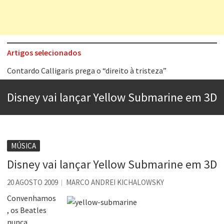
Artigos selecionados
Contardo Calligaris prega o “direito à tristeza”
Esse tal de Rock Gaúcho
Disney vai lançar Yellow Submarine em 3D
Os causos de Jorge Luis Borges
Voto obrigatório é correto?
Se queres salvar o mundo, o veganismo não é a resposta
MÚSICA
Tem que filmar isso daí
Disney vai lançar Yellow Submarine em 3D
A construção da urbanidade
20 AGOSTO 2009
MARCO ANDREI KICHALOWSKY
Aprender a fracassar é o segredo do sucesso
Convenhamos
, os Beatles
nunca