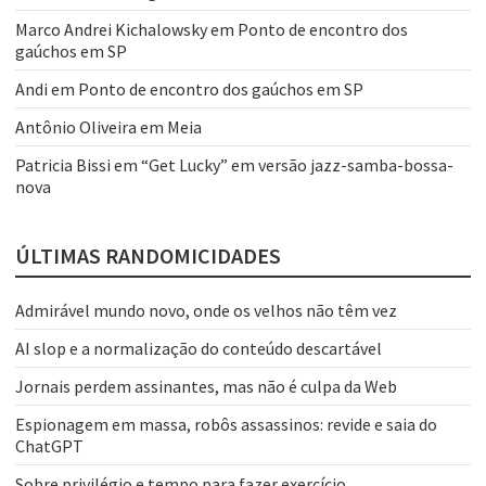
Marco Andrei Kichalowsky
em
Ponto de encontro dos
gaúchos em SP
Andi
em
Ponto de encontro dos gaúchos em SP
Antônio Oliveira
em
Meia
Patricia Bissi
em
“Get Lucky” em versão jazz-samba-bossa-
nova
ÚLTIMAS RANDOMICIDADES
Admirável mundo novo, onde os velhos não têm vez
AI slop e a normalização do conteúdo descartável
Jornais perdem assinantes, mas não é culpa da Web
Espionagem em massa, robôs assassinos: revide e saia do
ChatGPT
Sobre privilégio e tempo para fazer exercício