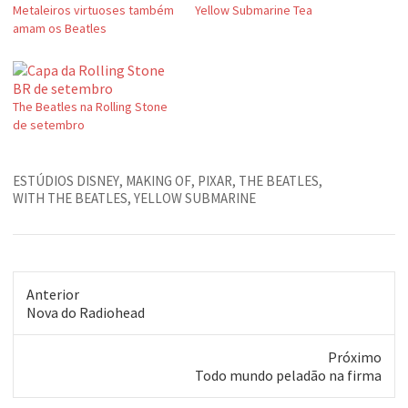
Metaleiros virtuoses também
Yellow Submarine Tea
amam os Beatles
The Beatles na Rolling Stone
de setembro
ESTÚDIOS DISNEY
,
MAKING OF
,
PIXAR
,
THE BEATLES
,
WITH THE BEATLES
,
YELLOW SUBMARINE
Anterior
Post
Nova do Radiohead
anterior:
Próximo
Próximo
Todo mundo peladão na firma
post: