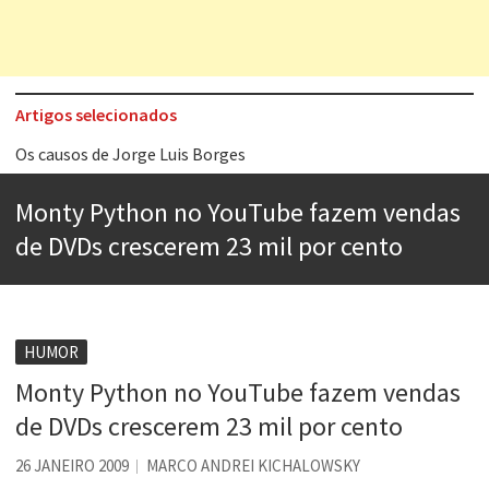
Artigos selecionados
Os causos de Jorge Luis Borges
Voto obrigatório é correto?
Monty Python no YouTube fazem vendas
Se queres salvar o mundo, o veganismo não é a resposta
de DVDs crescerem 23 mil por cento
Tem que filmar isso daí
A construção da urbanidade
Aprender a fracassar é o segredo do sucesso
HUMOR
Monty Python no YouTube fazem vendas
Contardo Calligaris prega o “direito à tristeza”
de DVDs crescerem 23 mil por cento
Esse tal de Rock Gaúcho
26 JANEIRO 2009
MARCO ANDREI KICHALOWSKY