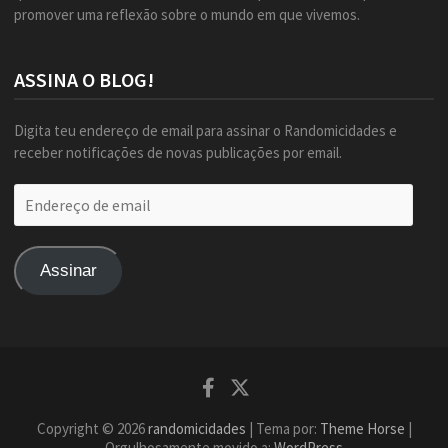
promover uma reflexão sobre o mundo em que vivemos.
ASSINA O BLOG!
Digita teu endereço de email para assinar o Randomicidades e
receber notificações de novas publicações por email.
Endereço
de
email
Assinar
Facebook
Twitter
Copyright © 2026
randomicidades
| Tema por:
Theme Horse
|
Orgulhosamente movido a:
WordPress