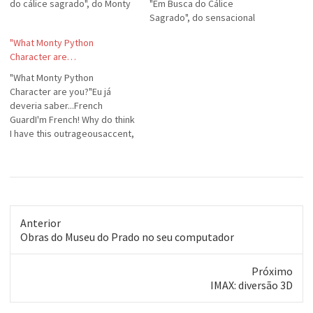
do cálice sagrado", do Monty
"Em Busca do Cálice
Python.BBC News: Stars
Sagrado", do sensacional
unveiled for Python musical
Monty Python. Dica do meu
"What Monty Python
amigão Ricardo Alexaris.
Character are…
"What Monty Python
Character are you?"Eu já
deveria saber...French
GuardI'm French! Why do think
I have this outrageousaccent,
you silly king-a?! What Monty
Python Character are you?
brought to you by Quizilla
Anterior
Post
Obras do Museu do Prado no seu computador
anterior:
Próximo
Próximo
IMAX: diversão 3D
post: