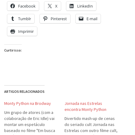
Facebook
X
LinkedIn
Tumblr
Pinterest
E-mail
Imprimir
Curtir isso:
ARTIGOS RELACIONADOS
Monty Python na Brodway
Jornada nas Estrelas
encontra Monty Python
Um grupo de atores (com a
colaboração de Eric Idle) vai
Divertido mash-up de cenas
montar um espetáculo
do seriado cult Jornada nas
baseado no filme "Em busca
Estrelas com outro filme cult,