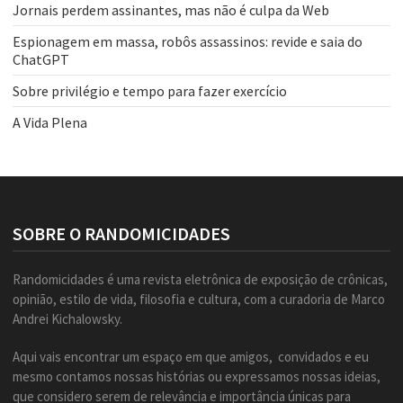
Jornais perdem assinantes, mas não é culpa da Web
Espionagem em massa, robôs assassinos: revide e saia do
ChatGPT
Sobre privilégio e tempo para fazer exercício
A Vida Plena
SOBRE O RANDOMICIDADES
Randomicidades é uma revista eletrônica de exposição de crônicas,
opinião, estilo de vida, filosofia e cultura, com a curadoria de Marco
Andrei Kichalowsky.
Aqui vais encontrar um espaço em que amigos, convidados e eu
mesmo contamos nossas histórias ou expressamos nossas ideias,
que considero serem de relevância e importância únicas para