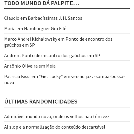
TODO MUNDO DÁ PALPITE…
Claudio
em
Barbadíssimas J. H. Santos
Maria
em
Hamburguer Grã Filé
Marco Andrei Kichalowsky
em
Ponto de encontro dos
gaúchos em SP
Andi
em
Ponto de encontro dos gaúchos em SP
Antônio Oliveira
em
Meia
Patricia Bissi
em
“Get Lucky” em versão jazz-samba-bossa-
nova
ÚLTIMAS RANDOMICIDADES
Admirável mundo novo, onde os velhos não têm vez
AI slop e a normalização do conteúdo descartável