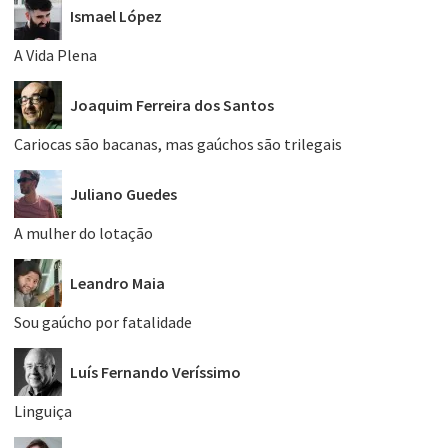
Ismael López
A Vida Plena
Joaquim Ferreira dos Santos
Cariocas são bacanas, mas gaúchos são trilegais
Juliano Guedes
A mulher do lotação
Leandro Maia
Sou gaúcho por fatalidade
Luís Fernando Veríssimo
Linguiça