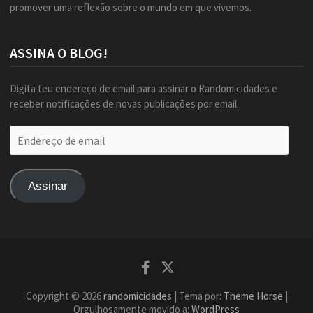
promover uma reflexão sobre o mundo em que vivemos.
ASSINA O BLOG!
Digita teu endereço de email para assinar o Randomicidades e
receber notificações de novas publicações por email.
Endereço
de
email
Assinar
Facebook
Twitter
Copyright © 2026
randomicidades
| Tema por:
Theme Horse
|
Orgulhosamente movido a:
WordPress