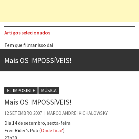
Artigos selecionados
Tem que filmar isso daí
A construção da urbanidade
Mais OS IMPOSSíVEIS!
Aprender a fracassar é o segredo do sucesso
Contardo Calligaris prega o “direito à tristeza”
Esse tal de Rock Gaúcho
EL IMPOSIBLE
MÚSICA
Os causos de Jorge Luis Borges
Mais OS IMPOSSíVEIS!
Voto obrigatório é correto?
12 SETEMBRO 2007
MARCO ANDREI KICHALOWSKY
Se queres salvar o mundo, o veganismo não é a resposta
Dia 14 de setembro, sexta-feira
Free Rider’s Pub (
Onde fica?
)
22h30