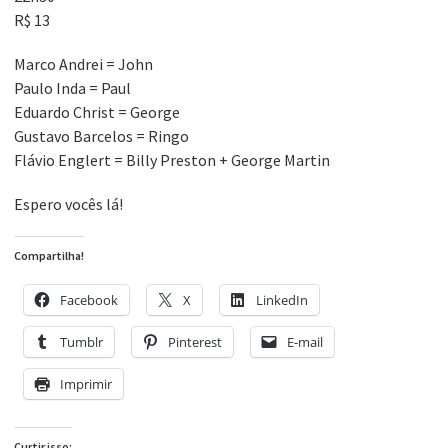
R$ 13
Marco Andrei = John
Paulo Inda = Paul
Eduardo Christ = George
Gustavo Barcelos = Ringo
Flávio Englert = Billy Preston + George Martin
Espero vocês lá!
Compartilha!
Facebook
X
LinkedIn
Tumblr
Pinterest
E-mail
Imprimir
Curtir isso: