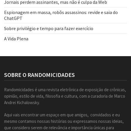
Jornais perdem assinantes, mas não é culpa da Web
Espionagem em massa, robôs assassinos: revide e saia do
ChatGPT
Sobre privilégio e tempo para fazer exercício
A Vida Plena
SOBRE O RANDOMICIDADES
Randomicidades é uma revista eletrônica de exposição de crônicas,
opinião, estilo de vida, filosofia e cultura, com a curadoria de Marco
Andrei Kichalowsky.
Aqui vais encontrar um espaço em que amigos, convidados e eu
mesmo contamos nossas histórias ou expressamos nossas ideias,
que considero serem de relevância e importância únicas para