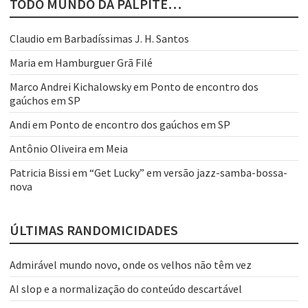
TODO MUNDO DÁ PALPITE…
Claudio
em
Barbadíssimas J. H. Santos
Maria
em
Hamburguer Grã Filé
Marco Andrei Kichalowsky
em
Ponto de encontro dos
gaúchos em SP
Andi
em
Ponto de encontro dos gaúchos em SP
Antônio Oliveira
em
Meia
Patricia Bissi
em
“Get Lucky” em versão jazz-samba-bossa-
nova
ÚLTIMAS RANDOMICIDADES
Admirável mundo novo, onde os velhos não têm vez
AI slop e a normalização do conteúdo descartável