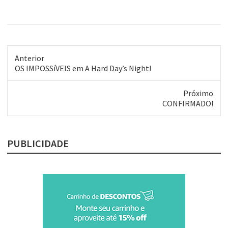
Anterior
Post
OS IMPOSSíVEIS em A Hard Day’s Night!
anterior:
Próximo
Próximo
CONFIRMADO!
post:
PUBLICIDADE