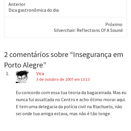
PUCRS, através…
Anterior
Post
Dica gastronômica do dia
anterior:
Próximo
Próximo
Silverchair: Reflections Of A Sound
post:
2 comentários sobre “
Insegurança em
Porto Alegre
”
Vica
3 de outubro de 2007 em 13:13
Eu concordo com essa tua teoria da bagaceirada. Mas eu
nunca fui assaltada no Centro e acho ótimo morar aqui.
E tem uma delegacia da polícia civil na Riachuelo, não
sei onde tua amiga estava, mas não é tão longe.