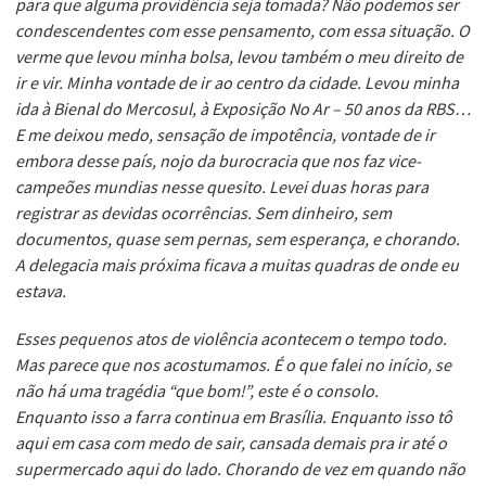
para que alguma providência seja tomada? Não podemos ser
condescendentes com esse pensamento, com essa situação. O
verme que levou minha bolsa, levou também o meu direito de
ir e vir. Minha vontade de ir ao centro da cidade. Levou minha
ida à Bienal do Mercosul, à Exposição No Ar – 50 anos da RBS…
E me deixou medo, sensação de impotência, vontade de ir
embora desse país, nojo da burocracia que nos faz vice-
campeões mundias nesse quesito. Levei duas horas para
registrar as devidas ocorrências. Sem dinheiro, sem
documentos, quase sem pernas, sem esperança, e chorando.
A delegacia mais próxima ficava a muitas quadras de onde eu
estava.
Esses pequenos atos de violência acontecem o tempo todo.
Mas parece que nos acostumamos. É o que falei no início, se
não há uma tragédia “que bom!”, este é o consolo.
Enquanto isso a farra continua em Brasília. Enquanto isso tô
aqui em casa com medo de sair, cansada demais pra ir até o
supermercado aqui do lado. Chorando de vez em quando não