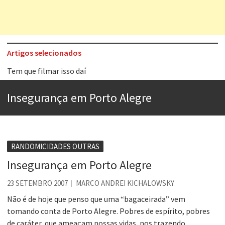
Artigos selecionados
Tem que filmar isso daí
A construção da urbanidade
Insegurança em Porto Alegre
Aprender a fracassar é o segredo do sucesso
Contardo Calligaris prega o “direito à tristeza”
Esse tal de Rock Gaúcho
RANDOMICIDADES OUTRAS
Os causos de Jorge Luis Borges
Insegurança em Porto Alegre
Voto obrigatório é correto?
23 SETEMBRO 2007
MARCO ANDREI KICHALOWSKY
Se queres salvar o mundo, o veganismo não é a resposta
Não é de hoje que penso que uma “bagaceirada” vem
tomando conta de Porto Alegre. Pobres de espírito, pobres
de caráter, que ameaçam nossas vidas, nos trazendo