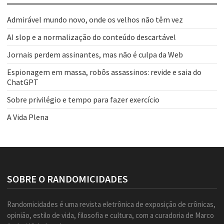
Admirável mundo novo, onde os velhos não têm vez
AI slop e a normalização do conteúdo descartável
Jornais perdem assinantes, mas não é culpa da Web
Espionagem em massa, robôs assassinos: revide e saia do
ChatGPT
Sobre privilégio e tempo para fazer exercício
A Vida Plena
SOBRE O RANDOMICIDADES
Randomicidades é uma revista eletrônica de exposição de crônicas,
opinião, estilo de vida, filosofia e cultura, com a curadoria de Marco