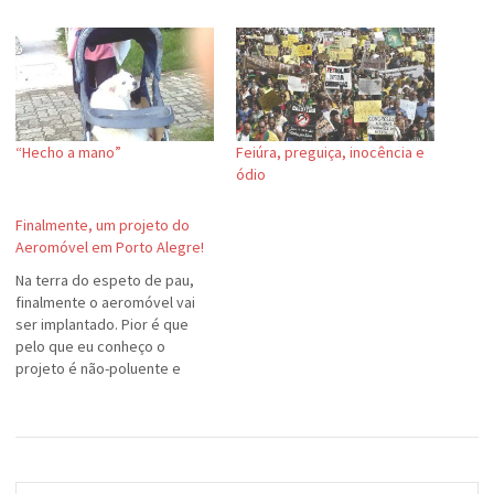
“Hecho a mano”
Feiúra, preguiça, inocência e
ódio
Finalmente, um projeto do
Aeromóvel em Porto Alegre!
Na terra do espeto de pau,
finalmente o aeromóvel vai
ser implantado. Pior é que
pelo que eu conheço o
projeto é não-poluente e
pode resolver o problema de
espaço físico, o que está
cada vez mais crescendo em
Porto Alegre. Quem vai
implantar o aeromóvel é a