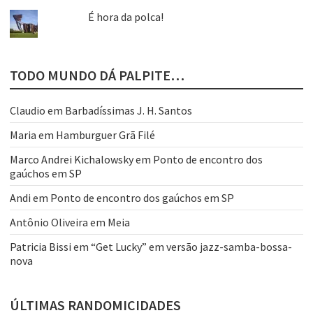
É hora da polca!
TODO MUNDO DÁ PALPITE…
Claudio
em
Barbadíssimas J. H. Santos
Maria
em
Hamburguer Grã Filé
Marco Andrei Kichalowsky
em
Ponto de encontro dos
gaúchos em SP
Andi
em
Ponto de encontro dos gaúchos em SP
Antônio Oliveira
em
Meia
Patricia Bissi
em
“Get Lucky” em versão jazz-samba-bossa-
nova
ÚLTIMAS RANDOMICIDADES