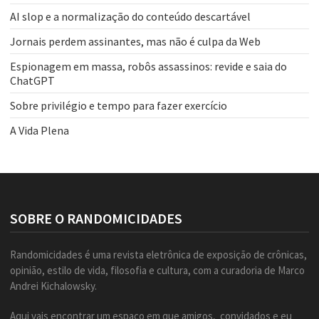
AI slop e a normalização do conteúdo descartável
Jornais perdem assinantes, mas não é culpa da Web
Espionagem em massa, robôs assassinos: revide e saia do
ChatGPT
Sobre privilégio e tempo para fazer exercício
A Vida Plena
SOBRE O RANDOMICIDADES
Randomicidades é uma revista eletrônica de exposição de crônicas,
opinião, estilo de vida, filosofia e cultura, com a curadoria de Marco
Andrei Kichalowsky.
Aqui vais encontrar um espaço em que amigos, convidados e eu