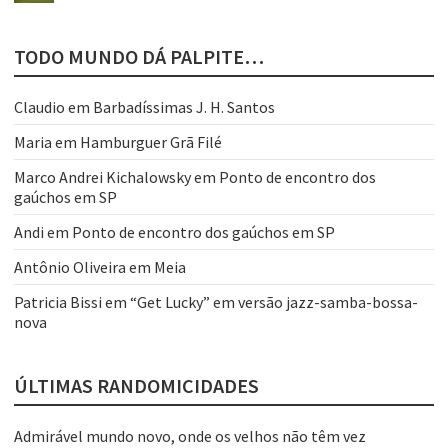
TODO MUNDO DÁ PALPITE…
Claudio
em
Barbadíssimas J. H. Santos
Maria
em
Hamburguer Grã Filé
Marco Andrei Kichalowsky
em
Ponto de encontro dos
gaúchos em SP
Andi
em
Ponto de encontro dos gaúchos em SP
Antônio Oliveira
em
Meia
Patricia Bissi
em
“Get Lucky” em versão jazz-samba-bossa-
nova
ÚLTIMAS RANDOMICIDADES
Admirável mundo novo, onde os velhos não têm vez