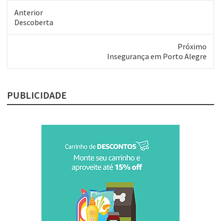
Anterior
Post
Descoberta
anterior:
Próximo
Próximo
Insegurança em Porto Alegre
post:
PUBLICIDADE