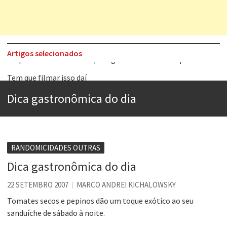
Artigos selecionados
Tem que filmar isso daí
A construção da urbanidade
Dica gastronômica do dia
Aprender a fracassar é o segredo do sucesso
Contardo Calligaris prega o “direito à tristeza”
Esse tal de Rock Gaúcho
RANDOMICIDADES OUTRAS
Os causos de Jorge Luis Borges
Dica gastronômica do dia
Voto obrigatório é correto?
22 SETEMBRO 2007
MARCO ANDREI KICHALOWSKY
Se queres salvar o mundo, o veganismo não é a resposta
Tomates secos e pepinos dão um toque exótico ao seu
sanduíche de sábado à noite.