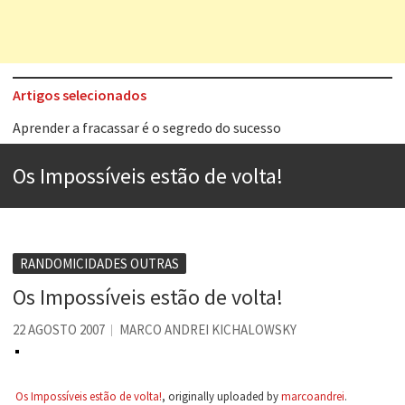
Artigos selecionados
Aprender a fracassar é o segredo do sucesso
Contardo Calligaris prega o “direito à tristeza”
Os Impossíveis estão de volta!
Esse tal de Rock Gaúcho
Os causos de Jorge Luis Borges
Voto obrigatório é correto?
RANDOMICIDADES OUTRAS
Se queres salvar o mundo, o veganismo não é a resposta
Os Impossíveis estão de volta!
Tem que filmar isso daí
22 AGOSTO 2007
MARCO ANDREI KICHALOWSKY
A construção da urbanidade
Os Impossíveis estão de volta!
, originally uploaded by
marcoandrei
.