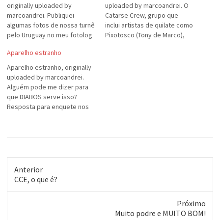
originally uploaded by
uploaded by marcoandrei. O
marcoandrei. Publiquei
Catarse Crew, grupo que
algumas fotos de nossa turnê
inclui artistas de quilate como
pelo Uruguay no meu fotolog
Pixotosco (Tony de Marco),
no Flickr:
Tom-B e Jaca, resolveu
Aparelho estranho
http://www.flickr.com/photos
divulgar seu trabalho de
/29876074@N00/
"intervenção urbana", usando
Aparelho estranho, originally
ferramentas disponíveis na
uploaded by marcoandrei.
Internet como o Google Maps
Alguém pode me dizer para
e o Flickr. O resultado é muito
que DIABOS serve isso?
legal: uma documentação
Resposta para enquete nos
completa…
comentários, por favor.
Anterior
Post
CCE, o que é?
anterior:
Próximo
Próximo
Muito podre e MUITO BOM!