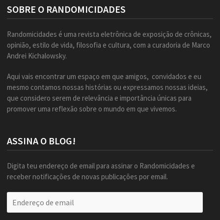
SOBRE O RANDOMICIDADES
Randomicidades é uma revista eletrônica de exposição de crônicas,
opinião, estilo de vida, filosofia e cultura, com a curadoria de Marco
Andrei Kichalowsky.
Aqui vais encontrar um espaço em que amigos, convidados e eu
mesmo contamos nossas histórias ou expressamos nossas ideias,
que considero serem de relevância e importância únicas para
promover uma reflexão sobre o mundo em que vivemos.
ASSINA O BLOG!
Digita teu endereço de email para assinar o Randomicidades e
receber notificações de novas publicações por email.
Endereço
de
email