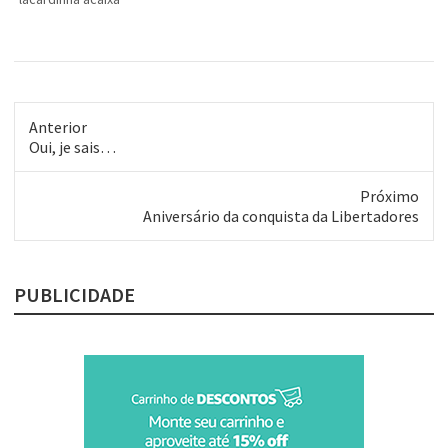
vai ouvir, na íntegra, o último
álbum de um grupo que
mantém o…
Anterior
Post
Oui, je sais…
anterior:
Próximo
Próximo
Aniversário da conquista da Libertadores
post:
PUBLICIDADE