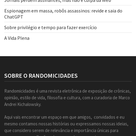
Jornais perdem assinantes, mas não é culpa da Web
Espionagem em massa, robôs assassinos: revide e saia do
ChatGPT
Sobre privilégio e tempo para fazer exercício
A Vida Plena
SOBRE O RANDOMICIDADES
Randomicidades é uma revista eletrônica de exposição de crônicas,
opinião, estilo de vida, filosofia e cultura, com a curadoria de Marco
Andrei Kichalowsky.
Aqui vais encontrar um espaço em que amigos, convidados e eu
mesmo contamos nossas histórias ou expressamos nossas ideias,
que considero serem de relevância e importância únicas para