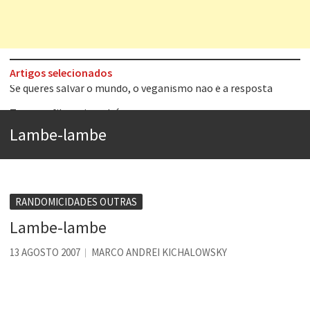
Artigos selecionados
Tem que filmar isso daí
A construção da urbanidade
Lambe-lambe
Aprender a fracassar é o segredo do sucesso
Contardo Calligaris prega o “direito à tristeza”
Esse tal de Rock Gaúcho
RANDOMICIDADES OUTRAS
Os causos de Jorge Luis Borges
Lambe-lambe
Voto obrigatório é correto?
13 AGOSTO 2007
MARCO ANDREI KICHALOWSKY
Se queres salvar o mundo, o veganismo não é a resposta