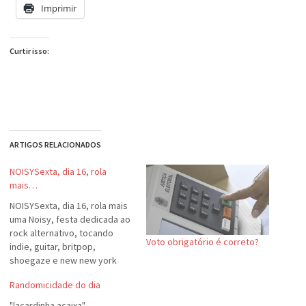
Imprimir
Curtir isso:
ARTIGOS RELACIONADOS
NOISYSexta, dia 16, rola
mais…
NOISYSexta, dia 16, rola mais
uma Noisy, festa dedicada ao
rock alternativo, tocando
Voto obrigatório é correto?
indie, guitar, britpop,
shoegaze e new new york
sound, além de obscuridades
Randomicidade do dia
de outros gêneros. Se você
chegar cedo, pega o chill in e
"lacardinha acaixa"