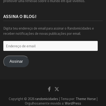
promover uma reflexão sobre o mundo em que vivemos.
ASSINA O BLOG!
Digita teu endereço de email para assinar o Randomicidades e
receber notificações de novas publicações por email.
Endereço
de
email
Assinar
Facebook
Twitter
Copyright © 2026
randomicidades
| Tema por:
Theme Horse
|
Orgulhosamente movido a:
WordPress