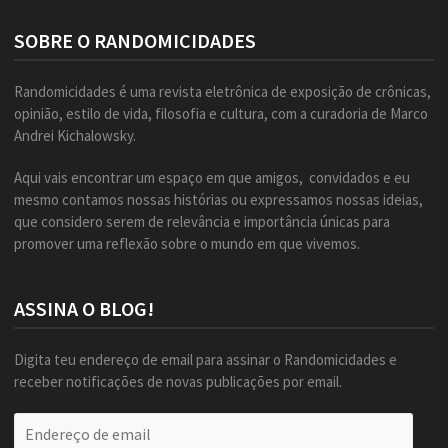
SOBRE O RANDOMICIDADES
Randomicidades é uma revista eletrônica de exposição de crônicas,
opinião, estilo de vida, filosofia e cultura, com a curadoria de Marco
Andrei Kichalowsky.
Aqui vais encontrar um espaço em que amigos, convidados e eu
mesmo contamos nossas histórias ou expressamos nossas ideias,
que considero serem de relevância e importância únicas para
promover uma reflexão sobre o mundo em que vivemos.
ASSINA O BLOG!
Digita teu endereço de email para assinar o Randomicidades e
receber notificações de novas publicações por email.
Endereço
de