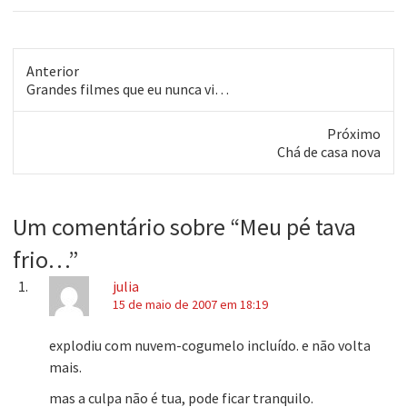
Anterior
Post
Grandes filmes que eu nunca vi…
anterior:
Próximo
Próximo
Chá de casa nova
post:
Um comentário sobre “
Meu pé tava
frio…
”
julia
15 de maio de 2007 em 18:19
explodiu com nuvem-cogumelo incluído. e não volta
mais.
mas a culpa não é tua, pode ficar tranquilo.