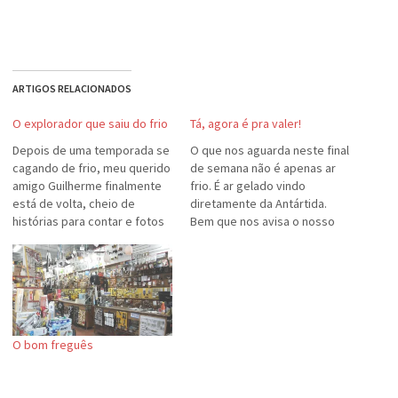
ARTIGOS RELACIONADOS
O explorador que saiu do frio
Tá, agora é pra valer!
Depois de uma temporada se
O que nos aguarda neste final
cagando de frio, meu querido
de semana não é apenas ar
amigo Guilherme finalmente
frio. É ar gelado vindo
está de volta, cheio de
diretamente da Antártida.
histórias para contar e fotos
Bem que nos avisa o nosso
para mostrar. O Guiga
guru do tempo, Eugênio
participou da Expedição
Hackbart, no blog da MetSul
O'Higgins - El Calafate e
Metereologia. Chegou de
Perito Moreno, que visitou o
"veranico" fora da estação; o
sul da Argentina. El Calafate é
frio vem de volta. E com
o município localizado
força.…
O bom freguês
próximo…