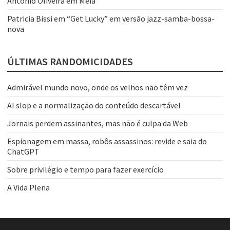
Antônio Oliveira
em
Meia
Patricia Bissi
em
“Get Lucky” em versão jazz-samba-bossa-
nova
ÚLTIMAS RANDOMICIDADES
Admirável mundo novo, onde os velhos não têm vez
AI slop e a normalização do conteúdo descartável
Jornais perdem assinantes, mas não é culpa da Web
Espionagem em massa, robôs assassinos: revide e saia do
ChatGPT
Sobre privilégio e tempo para fazer exercício
A Vida Plena