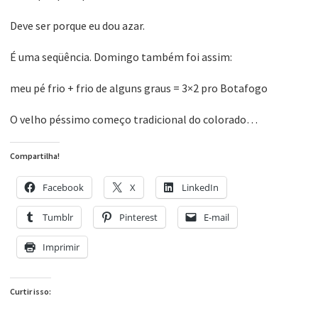
Deve ser porque eu dou azar.
É uma seqüência. Domingo também foi assim:
meu pé frio + frio de alguns graus = 3×2 pro Botafogo
O velho péssimo começo tradicional do colorado…
Compartilha!
Facebook
X
LinkedIn
Tumblr
Pinterest
E-mail
Imprimir
Curtir isso: