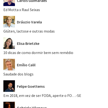
Carlos Guimarães
Ed Motta x Raul Seixas
Dráuzio Varela
Glúten, lactose e outras modas
Elisa Brietzke
10 dicas de como dormir bem sem remédio
Emílio Calil
Saudade dos blogs
Felipe Goettems
Em 2018, em vez de ser FODA, aperte o FO…-SE
Gabriela Vilanova