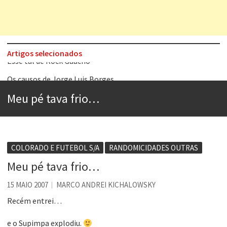
Artigos selecionados
Os causos de Jorge Luis Borges
Voto obrigatório é correto?
Meu pé tava frio…
Se queres salvar o mundo, o veganismo não é a resposta
Tem que filmar isso daí
A construção da urbanidade
COLORADO E FUTEBOL S/A
RANDOMICIDADES OUTRAS
Aprender a fracassar é o segredo do sucesso
Meu pé tava frio…
Contardo Calligaris prega o “direito à tristeza”
15 MAIO 2007
MARCO ANDREI KICHALOWSKY
Esse tal de Rock Gaúcho
Recém entrei…
e o Supimpa explodiu.