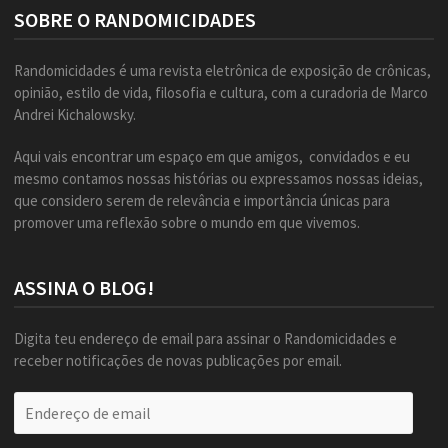
SOBRE O RANDOMICIDADES
Randomicidades é uma revista eletrônica de exposição de crônicas,
opinião, estilo de vida, filosofia e cultura, com a curadoria de Marco
Andrei Kichalowsky.
Aqui vais encontrar um espaço em que amigos, convidados e eu
mesmo contamos nossas histórias ou expressamos nossas ideias,
que considero serem de relevância e importância únicas para
promover uma reflexão sobre o mundo em que vivemos.
ASSINA O BLOG!
Digita teu endereço de email para assinar o Randomicidades e
receber notificações de novas publicações por email.
Endereço
de
email