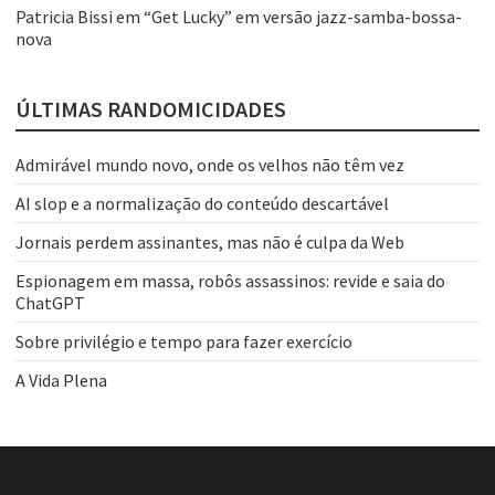
Patricia Bissi
em
“Get Lucky” em versão jazz-samba-bossa-
nova
ÚLTIMAS RANDOMICIDADES
Admirável mundo novo, onde os velhos não têm vez
AI slop e a normalização do conteúdo descartável
Jornais perdem assinantes, mas não é culpa da Web
Espionagem em massa, robôs assassinos: revide e saia do
ChatGPT
Sobre privilégio e tempo para fazer exercício
A Vida Plena