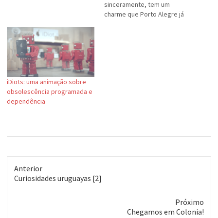
sinceramente, tem um
charme que Porto Alegre já
perdeu. Os prédios antigos e
plátanos que o digam.
iDiots: uma animação sobre
obsolescência programada e
dependência
Anterior
Post
Curiosidades uruguayas [2]
anterior:
Próximo
Próximo
Chegamos em Colonia!