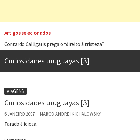
Artigos selecionados
Contardo Calligaris prega o “direito à tristeza”
Esse tal de Rock Gaúcho
Curiosidades uruguayas [3]
Os causos de Jorge Luis Borges
Voto obrigatório é correto?
Se queres salvar o mundo, o veganismo não é a resposta
VIAGENS
Tem que filmar isso daí
Curiosidades uruguayas [3]
A construção da urbanidade
6 JANEIRO 2007
MARCO ANDREI KICHALOWSKY
Aprender a fracassar é o segredo do sucesso
Tarado é idiota.
Compartilha!