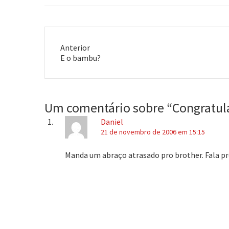
estilo de trabalho, algo que ninguém
nunca tinha feito. Fiquei muito contente
em saber…
Anterior
Post
E o bambu?
anterior:
Um comentário sobre “
Congratul
Daniel
21 de novembro de 2006 em 15:15
Manda um abraço atrasado pro brother. Fala p