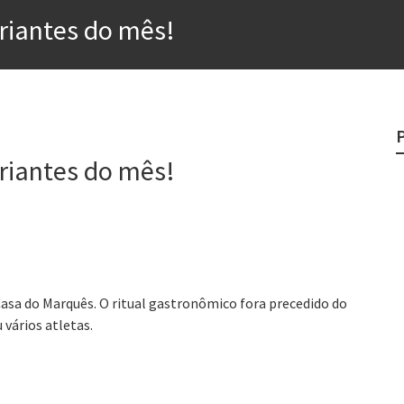
 “direito à tristeza”
riantes do mês!
rges
?
o veganismo não é a resposta
riantes do mês!
e
Casa do Marquês. O ritual gastronômico fora precedido do
 vários atletas.