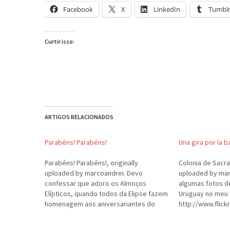
Facebook
X
LinkedIn
Tumbl
Curtir isso:
ARTIGOS RELACIONADOS
Parabéns! Parabéns!
Una gira por la b
Parabéns! Parabéns!, originally
Colonia de Sacra
uploaded by marcoandrei. Devo
uploaded by mar
confessar que adoro os Almoços
algumas fotos d
Elípticos, quando todos da Elipse fazem
Uruguay no meu f
homenagem aos aniversariantes do
http://www.flic
mês. Mas neste ano, o aniversário foi
@N00/
especial. A Fer fez elogios ao meu