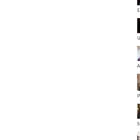
E
U
A
P
S