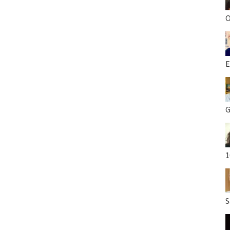
O
E
G
1
S