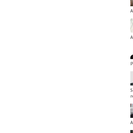
A
A
P
S
r
A