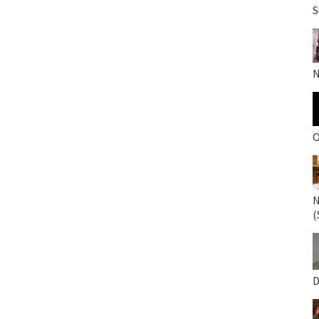
S
N
O
N
(
D