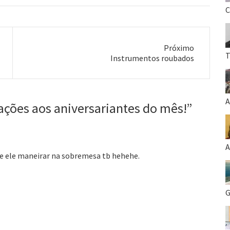
C
Próximo
T
Próximo
Instrumentos roubados
post:
A
ações aos aniversariantes do mês!
”
A
re ele maneirar na sobremesa tb hehehe.
G