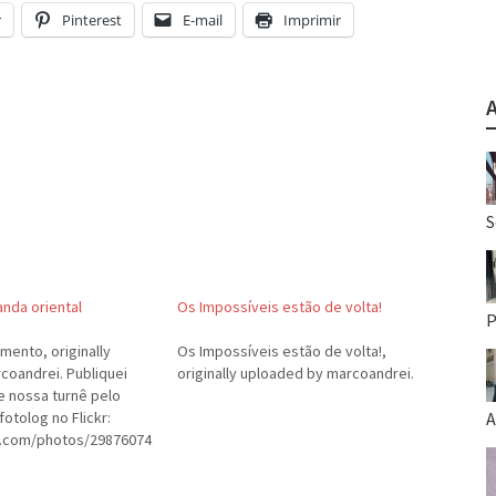
r
Pinterest
E-mail
Imprimir
S
anda oriental
Os Impossíveis estão de volta!
P
mento, originally
Os Impossíveis estão de volta!,
coandrei. Publiquei
originally uploaded by marcoandrei.
e nossa turnê pelo
otolog no Flickr:
A
kr.com/photos/29876074