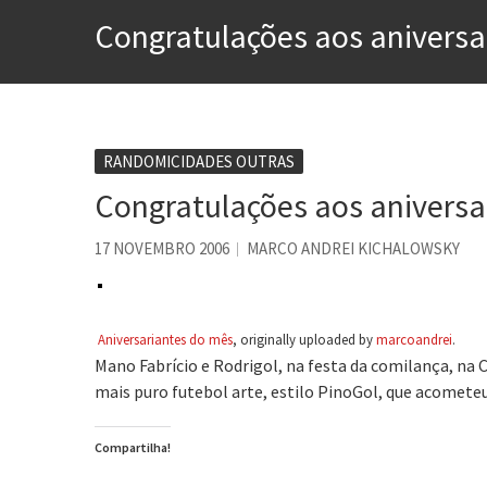
Contardo Calligaris prega o
Congratulações aos aniversa
Esse tal de Rock Gaúcho
Os causos de Jorge Luis Bo
Voto obrigatório é correto
Se queres salvar o mundo, 
RANDOMICIDADES OUTRAS
Congratulações aos aniversa
Tem que filmar isso daí
A construção da urbanidad
17 NOVEMBRO 2006
MARCO ANDREI KICHALOWSKY
Aniversariantes do mês
, originally uploaded by
marcoandrei
.
Mano Fabrício e Rodrigol, na festa da comilança, na 
mais puro futebol arte, estilo PinoGol, que acometeu
Compartilha!