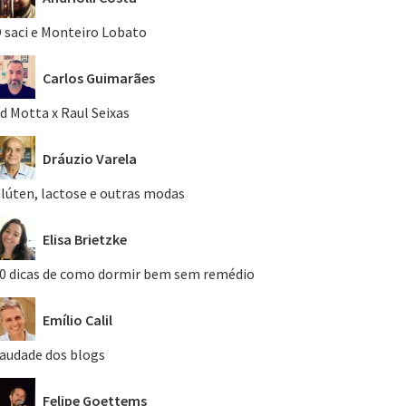
 saci e Monteiro Lobato
Carlos Guimarães
d Motta x Raul Seixas
Dráuzio Varela
lúten, lactose e outras modas
Elisa Brietzke
0 dicas de como dormir bem sem remédio
Emílio Calil
audade dos blogs
Felipe Goettems