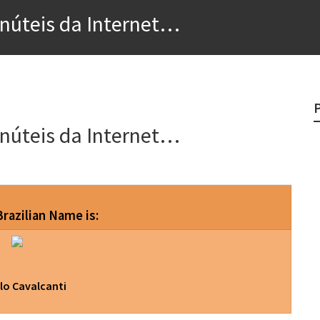
e
inúteis da Internet…
egredo do sucesso
 “direito à tristeza”
rges
inúteis da Internet…
?
razilian Name is:
lo Cavalcanti