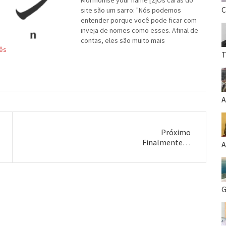
Mormonise your name [2]Os caras do
C
site são um sarro: "Nós podemos
entender porque você pode ficar com
inveja de nomes como esses. Afinal de
contas, eles são muito mais
ês
interessantes e empolgantes do que o
T
seu próprio."Eh, eh. Sem dúvida!
A
Próximo
Próximo
Finalmente…
A
post:
G