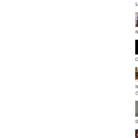
S
N
O
N
(
D