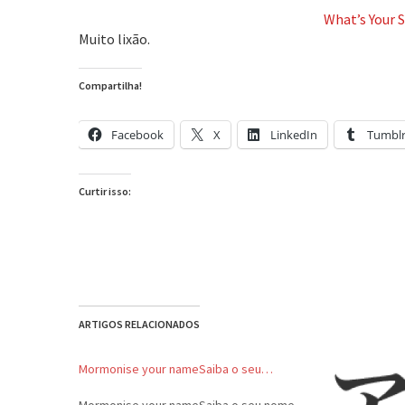
What’s Your 
Muito lixão.
Compartilha!
Facebook
X
LinkedIn
Tumbl
Curtir isso:
ARTIGOS RELACIONADOS
Mormonise your nameSaiba o seu…