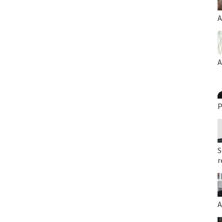
A
A
P
S
r
A