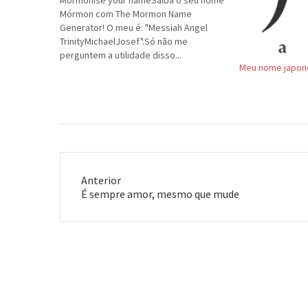
Mormonise your nameSaiba o seu nome
Mórmon com The Mormon Name
Generator! O meu é: "Messiah Angel
TrinityMichaelJosef".Só não me
perguntem a utilidade disso...
Meu nome japon
Anterior
Post
É sempre amor, mesmo que mude
anterior: