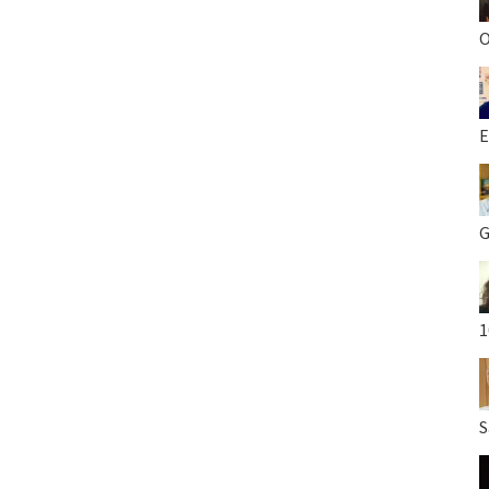
O
E
G
1
S