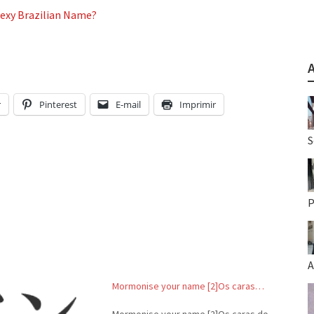
Sexy Brazilian Name?
r
Pinterest
E-mail
Imprimir
S
P
A
Mormonise your name [2]Os caras…