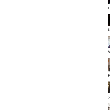
E
U
A
P
S