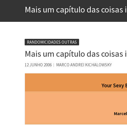
A construção da urbanidad
Mais um capítulo das coisas 
Aprender a fracassar é o s
Contardo Calligaris prega o
Esse tal de Rock Gaúcho
Os causos de Jorge Luis Bo
RANDOMICIDADES OUTRAS
Mais um capítulo das coisas 
Voto obrigatório é correto
12 JUNHO 2006
MARCO ANDREI KICHALOWSKY
Your Sexy B
Marcel