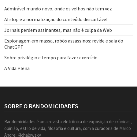
Admirável mundo novo, onde os velhos não têm vez
AI slop e a normalização do conteúdo descartável
Jornais perdem assinantes, mas não é culpa da Web
Espionagem em massa, robôs assassinos: revide e saia do
ChatGPT
Sobre privilégio e tempo para fazer exercício
A Vida Plena
SOBRE O RANDOMICIDADES
Randomicidades é uma revista eletrônica de exposição de crônicas,
opinião, estilo de vida, filosofia e cultura, com a curadoria de Marco
Andrei Kichalowsky.