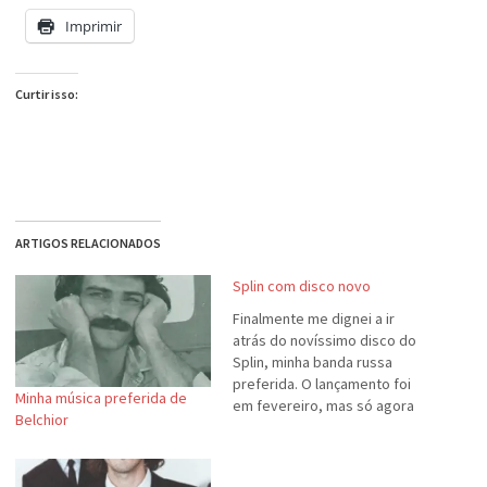
Imprimir
Curtir isso:
ARTIGOS RELACIONADOS
Splin com disco novo
Finalmente me dignei a ir
atrás do novíssimo disco do
Splin, minha banda russa
preferida. O lançamento foi
Minha música preferida de
em fevereiro, mas só agora
Belchior
que fui visitar o blog da
banda. (Que aliás, substituiu o
excelente site anterior. :-( )