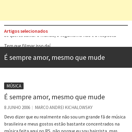
Artigos selecionados
Tem que filmar isso daí
A construção da urbanidade
É sempre amor, mesmo que mude
Aprender a fracassar é o segredo do sucesso
Contardo Calligaris prega o “direito à tristeza”
Esse tal de Rock Gaúcho
MÚSICA
Os causos de Jorge Luis Borges
É sempre amor, mesmo que mude
Voto obrigatório é correto?
8 JUNHO 2006
MARCO ANDREI KICHALOWSKY
Se queres salvar o mundo, o veganismo não é a resposta
Devo dizer que eu realmente não sou um grande fã de música
brasileira e meus gostos estão bastante concentrados na
música feita aqui no RS, não porque eu sou bairrista, mas