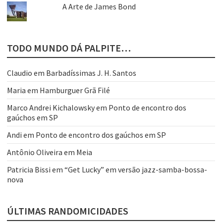
A Arte de James Bond
TODO MUNDO DÁ PALPITE…
Claudio
em
Barbadíssimas J. H. Santos
Maria
em
Hamburguer Grã Filé
Marco Andrei Kichalowsky
em
Ponto de encontro dos
gaúchos em SP
Andi
em
Ponto de encontro dos gaúchos em SP
Antônio Oliveira
em
Meia
Patricia Bissi
em
“Get Lucky” em versão jazz-samba-bossa-
nova
ÚLTIMAS RANDOMICIDADES