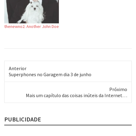
Tava lá a capa, no dia 7 de
fevereiro. O nome…
thenewno2: Another John Doe
Anterior
Post
Superphones no Garagem dia 3 de junho
anterior:
Próximo
Próximo
Mais um capítulo das coisas inúteis da Internet…
post:
PUBLICIDADE