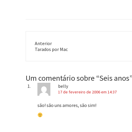
o ligamento. Saio caminhando com
gesso no dia e em cinco dias tiro o
gesso.…
Anterior
Post
Tarados por Mac
anterior:
Um comentário sobre “
Seis anos
belly
17 de fevereiro de 2006 em 14:37
são! são uns amores, são sim!