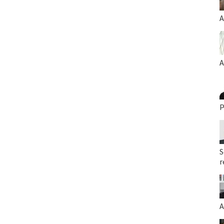
A
A
P
S
r
A