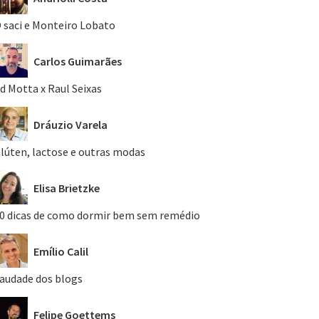
 saci e Monteiro Lobato
Carlos Guimarães
d Motta x Raul Seixas
Dráuzio Varela
lúten, lactose e outras modas
Elisa Brietzke
0 dicas de como dormir bem sem remédio
Emílio Calil
audade dos blogs
Felipe Goettems