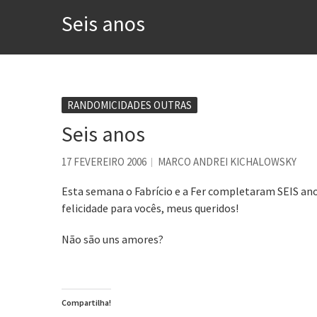
A construção da urbanidad
Seis anos
Aprender a fracassar é o s
Contardo Calligaris prega o
Esse tal de Rock Gaúcho
Os causos de Jorge Luis Bo
RANDOMICIDADES OUTRAS
Seis anos
Voto obrigatório é correto
Se queres salvar o mundo, 
17 FEVEREIRO 2006
MARCO ANDREI KICHALOWSKY
Esta semana o Fabrício e a Fer completaram SEIS ano
felicidade para vocês, meus queridos!
Não são uns amores?
Compartilha!