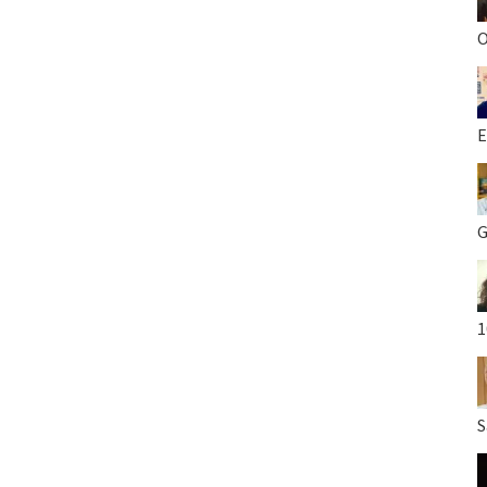
O
E
G
1
S