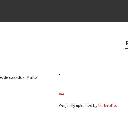
e
egredo do sucesso
 “direito à tristeza”
rges
?
o veganismo não é a resposta
s de casados. Muita
we
Originally uploaded by
barbirotto
.