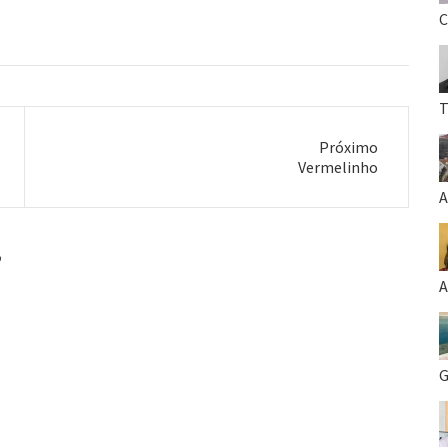
passe o dia com a camisa do glorioso
C
Colorado e mostre o quanto você ama
seu time do coração! Convoco a todos
para…
T
Próximo
Próximo
Vermelinho
post:
A
”
A
G