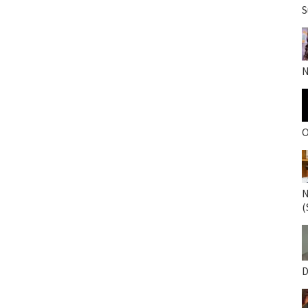
S
N
O
N
(
D