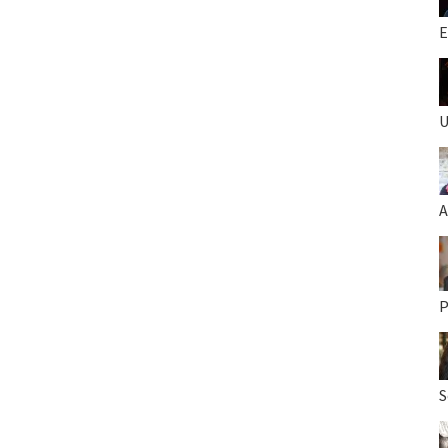
E
U
A
P
S