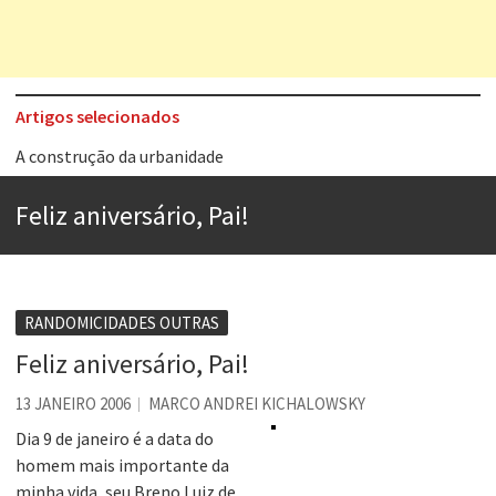
Artigos selecionados
A construção da urbanidade
Aprender a fracassar é o segredo do sucesso
Feliz aniversário, Pai!
Contardo Calligaris prega o “direito à tristeza”
Esse tal de Rock Gaúcho
Os causos de Jorge Luis Borges
RANDOMICIDADES OUTRAS
Voto obrigatório é correto?
Feliz aniversário, Pai!
Se queres salvar o mundo, o veganismo não é a resposta
13 JANEIRO 2006
MARCO ANDREI KICHALOWSKY
Tem que filmar isso daí
Dia 9 de janeiro é a data do
homem mais importante da
minha vida, seu Breno Luiz de