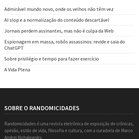
Admirável mundo novo, onde os velhos não têm vez
AI slop e a normalização do conteúdo descartável
Jornais perdem assinantes, mas não é culpa da Web
Espionagem em massa, robôs assassinos: revide e saia do
ChatGPT
Sobre privilégio e tempo para fazer exercício
A Vida Plena
SOBRE O RANDOMICIDADES
Randomicidades é uma revista eletrônica de exposição de crônicas,
opinião, estilo de vida, filosofia e cultura, com a curadoria de Marco
Andrei Kichalowsky.