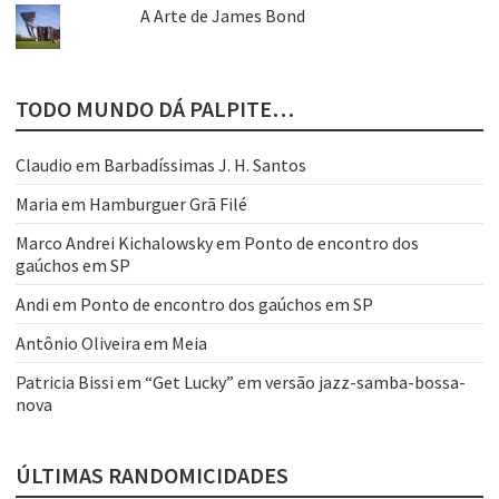
A Arte de James Bond
TODO MUNDO DÁ PALPITE…
Claudio
em
Barbadíssimas J. H. Santos
Maria
em
Hamburguer Grã Filé
Marco Andrei Kichalowsky
em
Ponto de encontro dos
gaúchos em SP
Andi
em
Ponto de encontro dos gaúchos em SP
Antônio Oliveira
em
Meia
Patricia Bissi
em
“Get Lucky” em versão jazz-samba-bossa-
nova
ÚLTIMAS RANDOMICIDADES