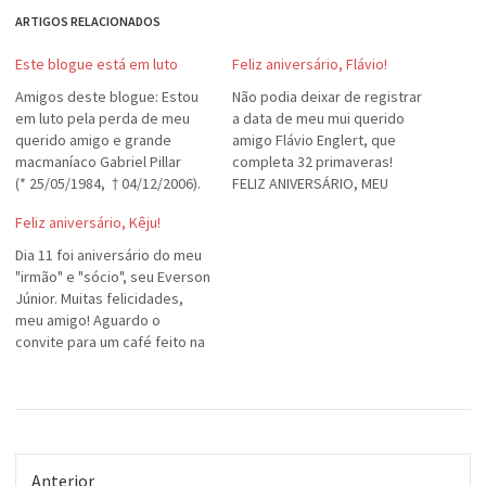
ARTIGOS RELACIONADOS
Este blogue está em luto
Feliz aniversário, Flávio!
Amigos deste blogue: Estou
Não podia deixar de registrar
em luto pela perda de meu
a data de meu mui querido
querido amigo e grande
amigo Flávio Englert, que
macmaníaco Gabriel Pillar
completa 32 primaveras!
(* 25/05/1984, † 04/12/2006).
FELIZ ANIVERSÁRIO, MEU
À família, as minhas sinceras
AMIGO! Muita saúde, paz e
Feliz aniversário, Kêju!
condolências. Fica em paz,
felicidades, por muitos e
meu amigo. Clique aqui para a
muitos anos!
Dia 11 foi aniversário do meu
notícia no ClicRBS. — Segue o
"irmão" e "sócio", seu Everson
comunicado publicado no site
Júnior. Muitas felicidades,
insanus.org, do qual o Gabriel
meu amigo! Aguardo o
era…
convite para um café feito na
cafeteira nova! :-D(Sim, tenho
fotos. Não, o Blogger não
deixou eu publicá-las. Ainda.)
Anterior