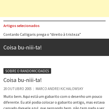
Artigos selecionados
Contardo Calligaris prega o “direito à tristeza”
Esse tal de Rock Gaúcho
Coisa bu-niii-ta!
Os causos de Jorge Luis Borges
Voto obrigatório é correto?
Se queres salvar o mundo, o veganismo não é a resposta
SOBRE O RANDOMICIDADES
Tem que filmar isso daí
Coisa bu-niii-ta!
A construção da urbanidade
20 OUTUBRO 2005
MARCO ANDREI KICHALOWSKY
Aprender a fracassar é o segredo do sucesso
Muito bem. Aqui está um gabarito com o desenho um pouco
diferente. Eu até podia colocar o gabarito antigo, mas estava
cansado daquele azul, que pensando bem, não tem nada a ver