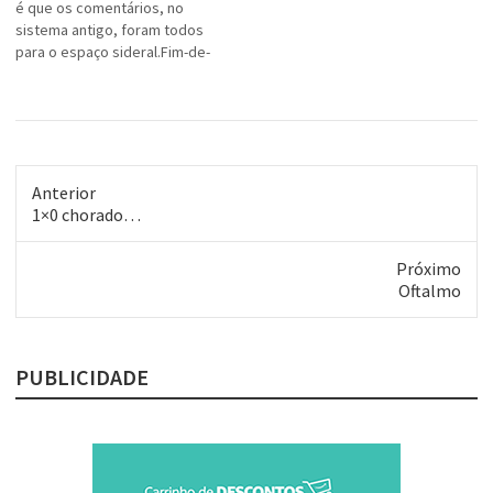
é que os comentários, no
sistema antigo, foram todos
para o espaço sideral.Fim-de-
semana vou editar o gabarito
do blogue para colocar de
volta meus ponteiros e
traduzir os títulos que
voltaram tudo para
inglês.Talvez eu mude o
Anterior
cabeçalho também e…
Post
1×0 chorado…
anterior:
Próximo
Próximo
Oftalmo
post:
PUBLICIDADE