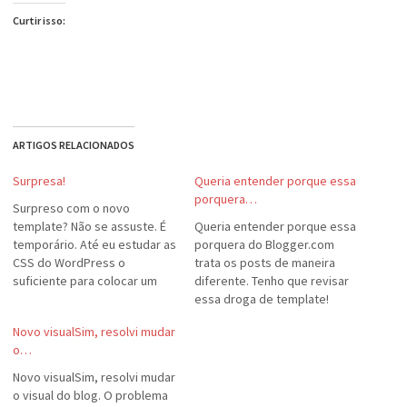
Curtir isso:
ARTIGOS RELACIONADOS
Surpresa!
Queria entender porque essa
porquera…
Surpreso com o novo
template? Não se assuste. É
Queria entender porque essa
temporário. Até eu estudar as
porquera do Blogger.com
CSS do WordPress o
trata os posts de maneira
suficiente para colocar um
diferente. Tenho que revisar
template novo. :-) Como
essa droga de template!
estou com preguiça, vai este
Novo visualSim, resolvi mudar
por enquanto...
o…
Novo visualSim, resolvi mudar
o visual do blog. O problema