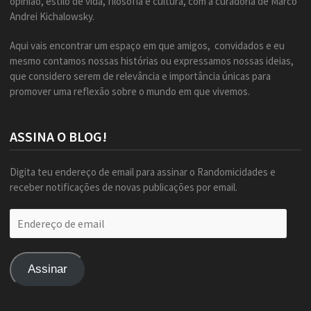
opinião, estilo de vida, filosofia e cultura, com a curadoria de Marco
Andrei Kichalowsky.
Aqui vais encontrar um espaço em que amigos, convidados e eu
mesmo contamos nossas histórias ou expressamos nossas ideias,
que considero serem de relevância e importância únicas para
promover uma reflexão sobre o mundo em que vivemos.
ASSINA O BLOG!
Digita teu endereço de email para assinar o Randomicidades e
receber notificações de novas publicações por email.
Endereço
de
email
Assinar