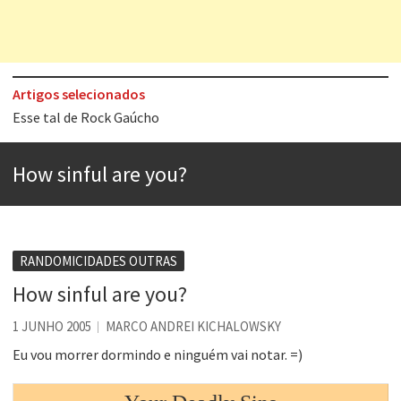
Artigos selecionados
Os causos de Jorge Luis Borges
Voto obrigatório é correto?
How sinful are you?
Se queres salvar o mundo, o veganismo não é a resposta
Tem que filmar isso daí
A construção da urbanidade
RANDOMICIDADES OUTRAS
Aprender a fracassar é o segredo do sucesso
How sinful are you?
Contardo Calligaris prega o “direito à tristeza”
1 JUNHO 2005
MARCO ANDREI KICHALOWSKY
Esse tal de Rock Gaúcho
Eu vou morrer dormindo e ninguém vai notar. =)