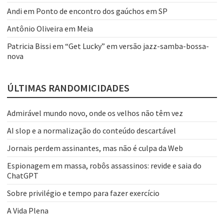
Andi
em
Ponto de encontro dos gaúchos em SP
Antônio Oliveira
em
Meia
Patricia Bissi
em
“Get Lucky” em versão jazz-samba-bossa-
nova
ÚLTIMAS RANDOMICIDADES
Admirável mundo novo, onde os velhos não têm vez
AI slop e a normalização do conteúdo descartável
Jornais perdem assinantes, mas não é culpa da Web
Espionagem em massa, robôs assassinos: revide e saia do
ChatGPT
Sobre privilégio e tempo para fazer exercício
A Vida Plena