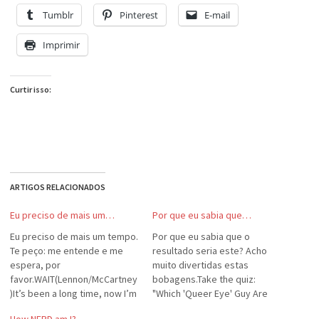
Tumblr
Pinterest
E-mail
Imprimir
Curtir isso:
ARTIGOS RELACIONADOS
Eu preciso de mais um…
Por que eu sabia que…
Eu preciso de mais um tempo.
Por que eu sabia que o
Te peço: me entende e me
resultado seria este? Acho
espera, por
muito divertidas estas
favor.WAIT(Lennon/McCartney
bobagens.Take the quiz:
)It’s been a long time, now I’m
"Which 'Queer Eye' Guy Are
coming back home,I’ve been
You?"You are Jai! If you're not