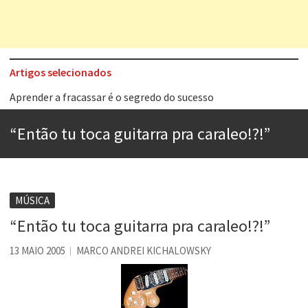
Artigos selecionados
Aprender a fracassar é o segredo do sucesso
Contardo Calligaris prega o “direito à tristeza”
“Então tu toca guitarra pra caraleo!?!”
Esse tal de Rock Gaúcho
Os causos de Jorge Luis Borges
Voto obrigatório é correto?
MÚSICA
Se queres salvar o mundo, o veganismo não é a resposta
“Então tu toca guitarra pra caraleo!?!”
Tem que filmar isso daí
13 MAIO 2005
MARCO ANDREI KICHALOWSKY
A construção da urbanidade