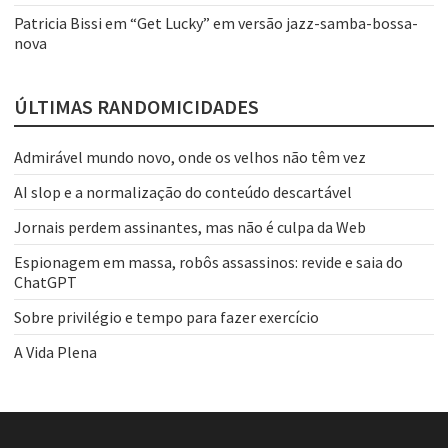
Patricia Bissi
em
“Get Lucky” em versão jazz-samba-bossa-
nova
ÚLTIMAS RANDOMICIDADES
Admirável mundo novo, onde os velhos não têm vez
AI slop e a normalização do conteúdo descartável
Jornais perdem assinantes, mas não é culpa da Web
Espionagem em massa, robôs assassinos: revide e saia do
ChatGPT
Sobre privilégio e tempo para fazer exercício
A Vida Plena