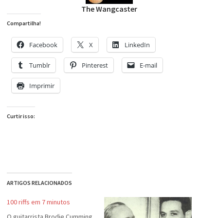
The Wangcaster
Compartilha!
Facebook
X
LinkedIn
Tumblr
Pinterest
E-mail
Imprimir
Curtir isso:
ARTIGOS RELACIONADOS
100 riffs em 7 minutos
O guitarrista Brodie Cumming