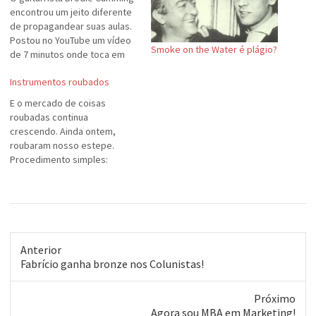
encontrou um jeito diferente
de propagandear suas aulas.
Postou no YouTube um vídeo
Smoke on the Water é plágio?
de 7 minutos onde toca em
sua guitarra nada mais nada
Instrumentos roubados
menos que 100 riffs de
músicas famosas. Quem se
E o mercado de coisas
habilita a descobrir quais
roubadas continua
são? Embaixo coloco alguns
crescendo. Ainda ontem,
dos meus palpites. 1. Led…
roubaram nosso estepe.
Procedimento simples:
furaram com uma broca bem
embaixo do trinco do porta-
malas, abriram a porta e
tiraram o pneu. Isso, em
poucos minutos. O alarme
tocou, mas quem presta
Anterior
atenção em alarmes de
Post
Fabrício ganha bronze nos Colunistas!
carro? :-( Outro conhecido,…
anterior:
Próximo
Próximo
Agora sou MBA em Marketing!