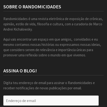
SOBRE O RANDOMICIDADES
Randomicidades é uma revista eletrônica de exposição de crônicas,
opinião, estilo de vida, filosofia e cultura, com a curadoria de Marco
Andrei Kichalowsky.
Aqui vais encontrar um espaço em que amigos, convidados e eu
mesmo contamos nossas histórias ou expressamos nossas ideias,
que considero serem de relevância e importância únicas para
promover uma reflexão sobre o mundo em que vivemos.
ASSINA O BLOG!
Digita teu endereço de email para assinar o Randomicidades e
receber notificações de novas publicações por email.
Endereço
de