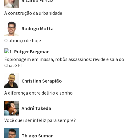
Ricardo Ferraz
A construção da urbanidade
Rodrigo Motta
O almoço de hoje
Rutger Bregman
Espionagem em massa, robôs assassinos: revide e saia do
ChatGPT
Christian Serapião
A diferença entre delírio e sonho
André Takeda
Você quer ser infeliz para sempre?
Thiago Suman