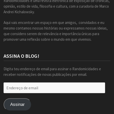
Randomicidades é uma revista eletrônica de exposição de crônicas,
opinião, estilo de vida, filosofia e cultura, com a curadoria de Marco
Andrei Kichalowsky.
Aqui vais encontrar um espaço em que amigos, convidados e eu
mesmo contamos nossas histórias ou expressamos nossas ideias,
que considero serem de relevância e importância únicas para
promover uma reflexão sobre o mundo em que vivemos.
ASSINA O BLOG!
Digita teu endereço de email para assinar o Randomicidades e
receber notificações de novas publicações por email.
Endereço
de
email
Assinar