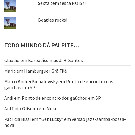
Sexta tem festa NOISY!
Beatles rocks!
TODO MUNDO DÁ PALPITE…
Claudio
em
Barbadíssimas J. H. Santos
Maria
em
Hamburguer Grã Filé
Marco Andrei Kichalowsky
em
Ponto de encontro dos
gaúchos em SP
Andi
em
Ponto de encontro dos gaúchos em SP
Antônio Oliveira
em
Meia
Patricia Bissi
em
“Get Lucky” em versão jazz-samba-bossa-
nova