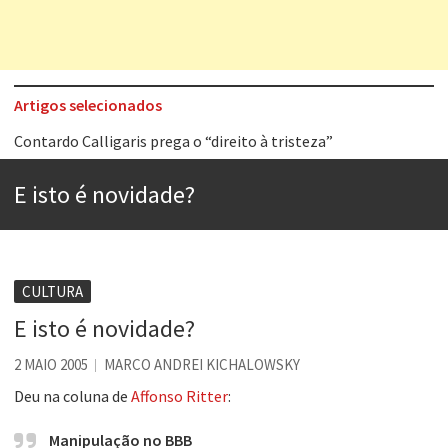
Artigos selecionados
Contardo Calligaris prega o “direito à tristeza”
Esse tal de Rock Gaúcho
E isto é novidade?
Os causos de Jorge Luis Borges
Voto obrigatório é correto?
Se queres salvar o mundo, o veganismo não é a resposta
CULTURA
Tem que filmar isso daí
E isto é novidade?
A construção da urbanidade
2 MAIO 2005
MARCO ANDREI KICHALOWSKY
Aprender a fracassar é o segredo do sucesso
Deu na coluna de
Affonso Ritter
:
Manipulação no BBB