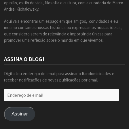
opinião, estilo de vida, filosofia e cultura, com a curadoria de Marco
Andrei Kichalowsky.
Aqui vais encontrar um espaço em que amigos, convidados e eu
mesmo contamos nossas histórias ou expressamos nossas ideias,
que considero serem de relevância e importância únicas para
promover uma reflexão sobre o mundo em que vivemos.
ASSINA O BLOG!
Digita teu endereço de email para assinar o Randomicidades e
receber notificações de novas publicações por email.
Endereço
de
email
Assinar