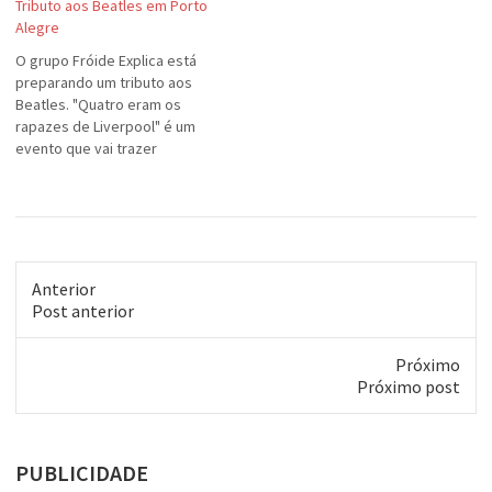
Tributo aos Beatles em Porto
Alegre
O grupo Fróide Explica está
preparando um tributo aos
Beatles. "Quatro eram os
rapazes de Liverpool" é um
evento que vai trazer
curiosidades, músicas, livros,
discos, fotos, bate-papo e
muita descontração, tendo
como tema central a maior
banda pop de todos os
tempos. Com a apresentação
Anterior
de Jottagá e Angélica…
Post
Post anterior
anterior:
Próximo
Próximo
Próximo post
post:
PUBLICIDADE