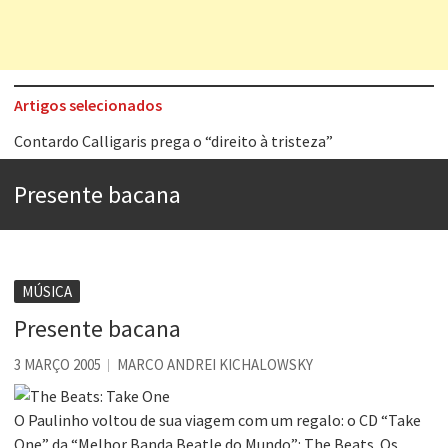
Artigos selecionados
Contardo Calligaris prega o “direito à tristeza”
Esse tal de Rock Gaúcho
Presente bacana
Os causos de Jorge Luis Borges
Voto obrigatório é correto?
Se queres salvar o mundo, o veganismo não é a resposta
MÚSICA
Tem que filmar isso daí
Presente bacana
A construção da urbanidade
3 MARÇO 2005
MARCO ANDREI KICHALOWSKY
Aprender a fracassar é o segredo do sucesso
O Paulinho voltou de sua viagem com um regalo: o CD “Take
One” da “Melhor Banda Beatle do Mundo”: The Beats. Os