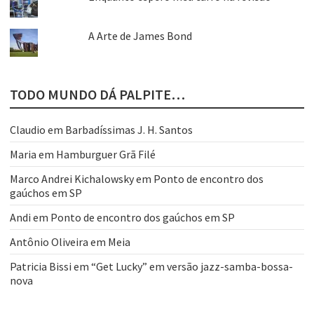
A Arte de James Bond
TODO MUNDO DÁ PALPITE…
Claudio
em
Barbadíssimas J. H. Santos
Maria
em
Hamburguer Grã Filé
Marco Andrei Kichalowsky
em
Ponto de encontro dos
gaúchos em SP
Andi
em
Ponto de encontro dos gaúchos em SP
Antônio Oliveira
em
Meia
Patricia Bissi
em
“Get Lucky” em versão jazz-samba-bossa-
nova