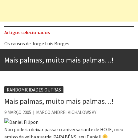
Artigos selecionados
Os causos de Jorge Luis Borges
Voto obrigatório é correto?
Mais palmas, muito mais palmas…!
Se queres salvar o mundo, o veganismo não é a resposta
Tem que filmar isso daí
A construção da urbanidade
RANDOMICIDADES OUTRAS
Aprender a fracassar é o segredo do sucesso
Mais palmas, muito mais palmas…!
Contardo Calligaris prega o “direito à tristeza”
9 MARÇO 2005
MARCO ANDREI KICHALOWSKY
Esse tal de Rock Gaúcho
Não poderia deixar passar o aniversariante de HOJE, meu
amigo da velha guarda: PARABÉNS, seu Daniel!