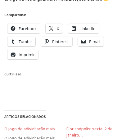
Compartilha!
Facebook
X
LinkedIn
Tumblr
Pinterest
E-mail
Imprimir
Curtir isso:
ARTIGOS RELACIONADOS
O jogo de adivinhação mais…
Florianópolis: sexta, 2 de
janeiro…
O jogo de adivinhação mais