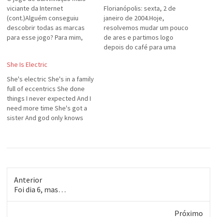
viciante da Internet
Florianópolis: sexta, 2 de
(cont.)Alguém conseguiu
janeiro de 2004.Hoje,
descobrir todas as marcas
resolvemos mudar um pouco
para esse jogo? Para mim,
de ares e partimos logo
faltaram somente duas, da
depois do café para uma
letra V e W. Aqui estão minhas
praiazinha muito simpática
She Is Electric
respostas:A - PanasonicB -
próxima, mas fora de Floripa,
BelkinC - NECD - D-LinkE - DellF
chamada Palmas. Passamos o
She's electric She's in a family
- FujiG - General ElectricH -
dia lá, e o ponto alto, além da
full of eccentrics She done
Hewlett PackardI -…
tranquilidade da praia, foi a
things I never expected And I
nossa lauta refeição
need more time She's got a
(incluindo…
sister And god only knows
how I've missed her On the
palm of her hand is a blister
And I need more time And I
want you…
Anterior
Post
Foi dia 6, mas…
anterior:
Próximo