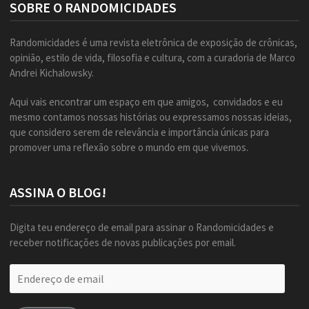
SOBRE O RANDOMICIDADES
Randomicidades é uma revista eletrônica de exposição de crônicas,
opinião, estilo de vida, filosofia e cultura, com a curadoria de Marco
Andrei Kichalowsky.
Aqui vais encontrar um espaço em que amigos, convidados e eu
mesmo contamos nossas histórias ou expressamos nossas ideias,
que considero serem de relevância e importância únicas para
promover uma reflexão sobre o mundo em que vivemos.
ASSINA O BLOG!
Digita teu endereço de email para assinar o Randomicidades e
receber notificações de novas publicações por email.
Endereço
de
email