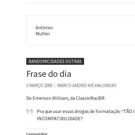
fato engraçado do dia: eu…
Sushi, bufê que
Anterior
Post
Mulher
anterior:
RANDOMICIDADES OUTRAS
Frase do dia
3 MARÇO 2005
MARCO ANDREI KICHALOWSKY
De Emerson William, da ClassicMacBR:
Pra que usar essas drogas de formatação “TÃ
INCOMPATIBILIDADE?
Compartilha!