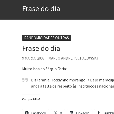
Contardo Calligaris prega o
Frase do dia
Esse tal de Rock Gaúcho
Os causos de Jorge Luis Bo
Voto obrigatório é correto
Se queres salvar o mundo, 
RANDOMICIDADES OUTRAS
Frase do dia
Tem que filmar isso daí
A construção da urbanidad
9 MARÇO 2005
MARCO ANDREI KICHALOWSKY
Muito boa do Sérgio Faria:
Bis laranja, Toddynho morango, 7 Belo maracujá
anda a falta de respeito às instituições nacion
Compartilha!
Facebook
X
LinkedIn
Tumbl