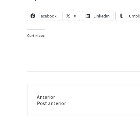
Facebook
X
LinkedIn
Tumbl
Curtir isso:
Anterior
Post
Post anterior
anterior: