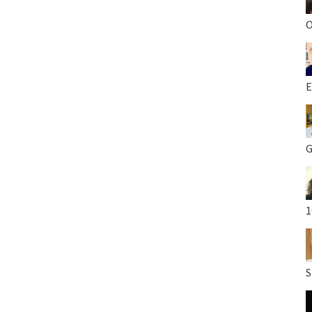
O
E
G
1
S