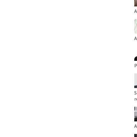
A
A
P
S
r
A