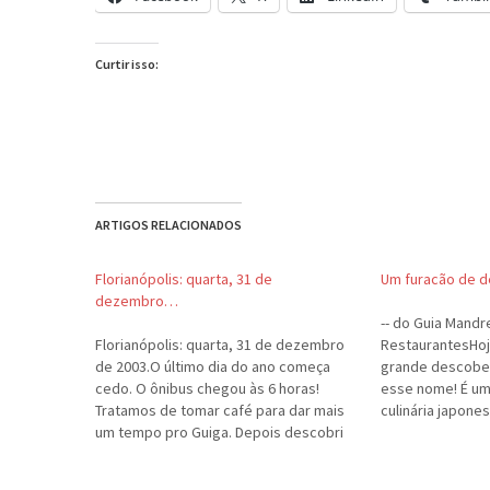
Curtir isso:
ARTIGOS RELACIONADOS
Florianópolis: quarta, 31 de
Um furacão de de
dezembro…
-- do Guia Mandr
Florianópolis: quarta, 31 de dezembro
RestaurantesHoj
de 2003.O último dia do ano começa
grande descober
cedo. O ônibus chegou às 6 horas!
esse nome! É um
Tratamos de tomar café para dar mais
culinária japone
um tempo pro Guiga. Depois descobri
Comida gostosa 
que o telefone acordou todos na casa...
tranqüilo, preço
Foi mal, gurizada!Ainda na rodoviária, o
TÍQUETES!!!O car