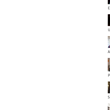
E
U
A
P
S