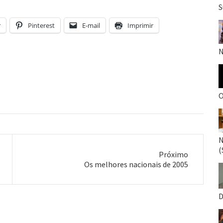
S
r
Pinterest
E-mail
Imprimir
N
O
N
(
Próximo
Próximo
Os melhores nacionais de 2005
post:
D