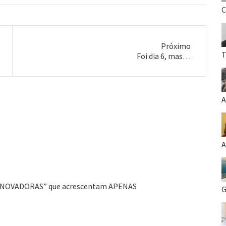
nte de comida…
melhor dos Beach Boys. Se é…
C
Próximo
T
Próximo
Foi dia 6, mas…
post:
A
A
O INOVADORAS” que acrescentam APENAS
G