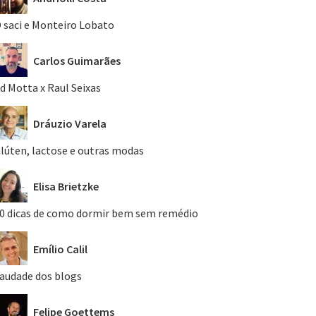
 saci e Monteiro Lobato
Carlos Guimarães
d Motta x Raul Seixas
Dráuzio Varela
lúten, lactose e outras modas
Elisa Brietzke
0 dicas de como dormir bem sem remédio
Emílio Calil
audade dos blogs
Felipe Goettems