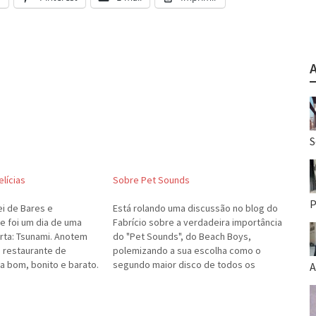
S
lícias
Sobre Pet Sounds
P
ei de Bares e
Está rolando uma discussão no blog do
e foi um dia de uma
Fabrício sobre a verdadeira importância
ta: Tsunami. Anotem
do "Pet Sounds", do Beach Boys,
 restaurante de
polemizando a sua escolha como o
sa bom, bonito e barato.
segundo maior disco de todos os
A
e à vontade, ambiente
tempos. Resolvi colocar minhas
 razoável. E aceitam
impressões aqui também.O "Pet
dápio inclui bufê de
Sounds" é um excelente disco. O