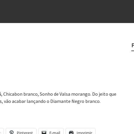
 “direito à tristeza”
rges
?
o veganismo não é a resposta
e
, Chicabon branco, Sonho de Valsa morango. Do jeito que
ais, vão acabar lançando o Diamante Negro branco.
r
Pinterest
E-mail
Imprimir