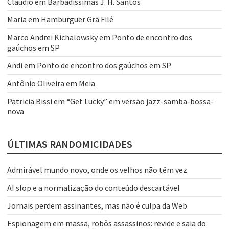
Claudio
em
Barbadíssimas J. H. Santos
Maria
em
Hamburguer Grã Filé
Marco Andrei Kichalowsky
em
Ponto de encontro dos
gaúchos em SP
Andi
em
Ponto de encontro dos gaúchos em SP
Antônio Oliveira
em
Meia
Patricia Bissi
em
“Get Lucky” em versão jazz-samba-bossa-
nova
ÚLTIMAS RANDOMICIDADES
Admirável mundo novo, onde os velhos não têm vez
AI slop e a normalização do conteúdo descartável
Jornais perdem assinantes, mas não é culpa da Web
Espionagem em massa, robôs assassinos: revide e saia do