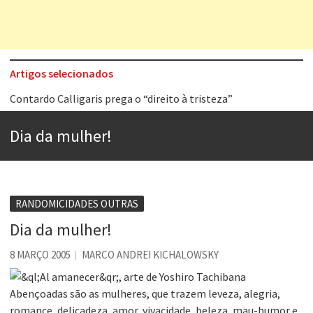
Artigos selecionados
Contardo Calligaris prega o “direito à tristeza”
Esse tal de Rock Gaúcho
Dia da mulher!
Os causos de Jorge Luis Borges
Voto obrigatório é correto?
Se queres salvar o mundo, o veganismo não é a resposta
RANDOMICIDADES OUTRAS
Tem que filmar isso daí
Dia da mulher!
A construção da urbanidade
8 MARÇO 2005
MARCO ANDREI KICHALOWSKY
Aprender a fracassar é o segredo do sucesso
Abençoadas são as mulheres, que trazem leveza, alegria,
romance, delicadeza, amor, vivacidade, beleza, mau-humor e