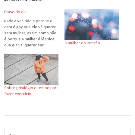
Frase do dia
Nada a ver. Não é porque o
cara é gay que ele vá querer
sem mulher, assim como não
é porque a mulher é lésbica
A mulher do lotação
que ela vai querer ser
homem, ou porque o cara é
pansexual que ele vai querer
ser uma árvore!Tirada
engraçadíssima da Fer, minha
cunhada predileta.…
Sobre privilégio e tempo para
fazer exercício