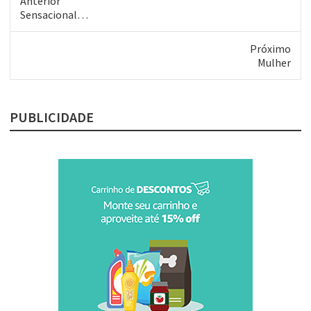
Anterior
Post
Sensacional…
anterior:
Próximo
Próximo
Mulher
post:
PUBLICIDADE