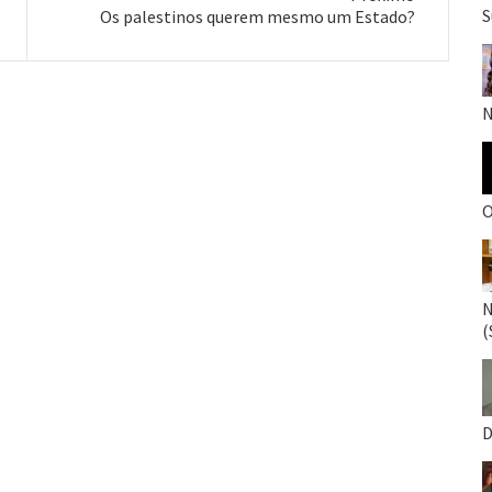
Próximo
S
Os palestinos querem mesmo um Estado?
post:
N
O
N
(
D