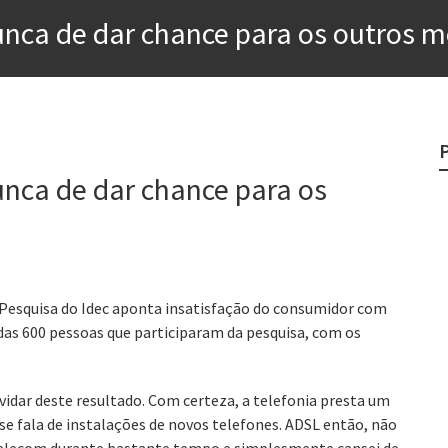
 nunca de dar chance para os outros
rges
?
o veganismo não é a resposta
nunca de dar chance para os
e
egredo do sucesso
“Pesquisa do Idec aponta insatisfação do consumidor com
das 600 pessoas que participaram da pesquisa, com os
idar deste resultado. Com certeza, a telefonia presta um
se fala de instalações de novos telefones. ADSL então, não