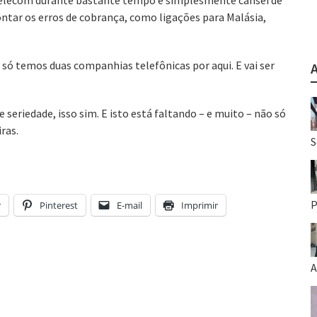
 Telecom durante bastante tempo e simplesmente cansei de
contar os erros de cobrança, como ligações para Malásia,
só temos duas companhias telefônicas por aqui. E vai ser
seriedade, isso sim. E isto está faltando – e muito – não só
ras.
S
P
r
Pinterest
E-mail
Imprimir
A