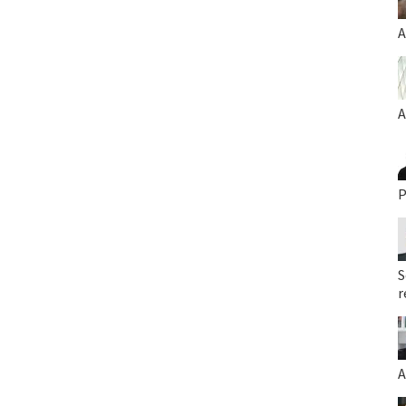
A
A
P
S
r
A