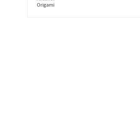
Post
Origami
anterior: