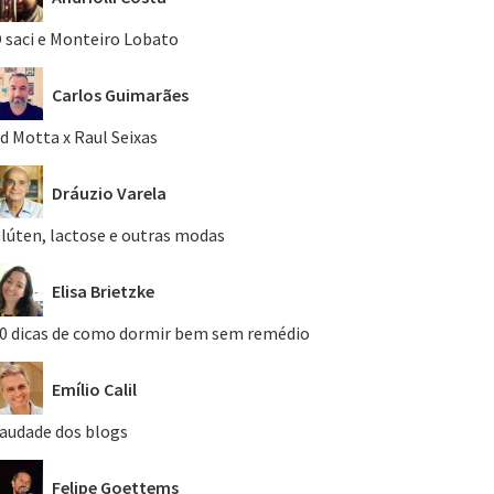
 saci e Monteiro Lobato
Carlos Guimarães
d Motta x Raul Seixas
Dráuzio Varela
lúten, lactose e outras modas
Elisa Brietzke
0 dicas de como dormir bem sem remédio
Emílio Calil
audade dos blogs
Felipe Goettems