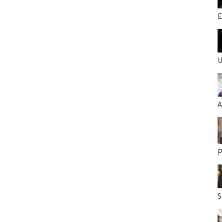
E
U
A
P
S