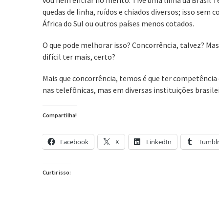
vou nem entrar no mérito. Tive uma linha da Brasil
quedas de linha, ruídos e chiados diversos; isso sem 
África do Sul ou outros países menos cotados.
O que pode melhorar isso? Concorrência, talvez? Mas 
difícil ter mais, certo?
Mais que concorrência, temos é que ter competência e 
nas telefônicas, mas em diversas instituições brasilei
Compartilha!
Facebook
X
LinkedIn
Tumbl
Curtir isso: