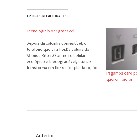
ARTIGOS RELACIONADOS
Tecnologia biodegradável
Depois da calcinha comestível, o
telefone que vira flor.Da coluna de
Affonso Ritter:O primeiro celular
ecológico e biodegradável, que se
transforma em flor se for plantado, foi
Pagamos caro po
inventado por pesquisadores da
querem piorar
Universidade de Warwick, da Inglaterra.
A equipe trabalhou em colaboração
com uma empresa britânica de alta
tecnologia, PVAXX Research,…
Anterior