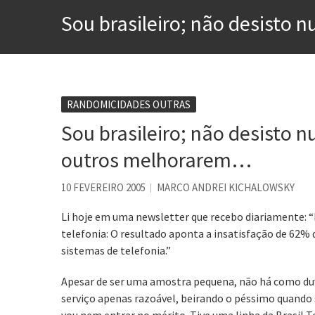
Esse tal de Rock Gaúcho
Sou brasileiro; não desisto
Os causos de Jorge Luis Bo
Voto obrigatório é correto
Se queres salvar o mundo, 
Tem que filmar isso daí
RANDOMICIDADES OUTRAS
Sou brasileiro; não desisto 
A construção da urbanidad
Aprender a fracassar é o s
outros melhorarem…
10 FEVEREIRO 2005
MARCO ANDREI KICHALOWSKY
Li hoje em uma newsletter que recebo diariamente: 
telefonia: O resultado aponta a insatisfação de 62% 
sistemas de telefonia.”
Apesar de ser uma amostra pequena, não há como duv
serviço apenas razoável, beirando o péssimo quando 