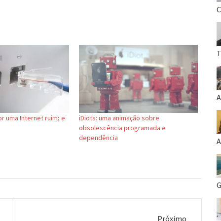
C
T
A
r uma Internet ruim; e
iDiots: uma animação sobre
obsolescência programada e
dependência
A
G
Próximo