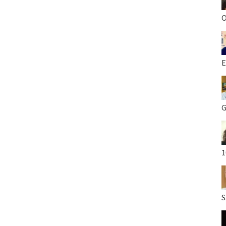
O
E
G
1
S