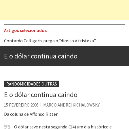
Artigos selecionados
Contardo Calligaris prega o “direito à tristeza”
Esse tal de Rock Gaúcho
E o dólar continua caindo
Os causos de Jorge Luis Borges
Voto obrigatório é correto?
Se queres salvar o mundo, o veganismo não é a resposta
RANDOMICIDADES OUTRAS
Tem que filmar isso daí
E o dólar continua caindo
A construção da urbanidade
15 FEVEREIRO 2005
MARCO ANDREI KICHALOWSKY
Aprender a fracassar é o segredo do sucesso
Da coluna de Affonso Ritter:
O dólar teve nesta segunda (14) um dia histórico e