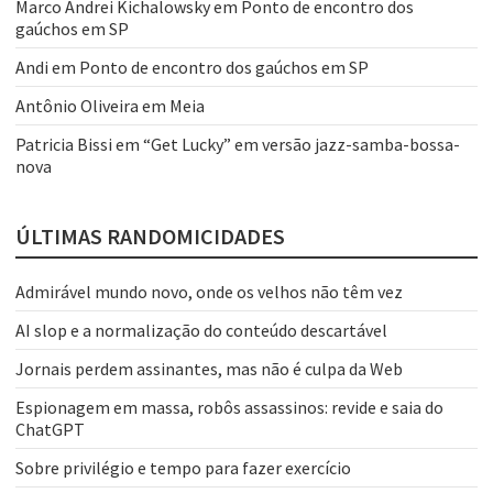
Marco Andrei Kichalowsky
em
Ponto de encontro dos
gaúchos em SP
Andi
em
Ponto de encontro dos gaúchos em SP
Antônio Oliveira
em
Meia
Patricia Bissi
em
“Get Lucky” em versão jazz-samba-bossa-
nova
ÚLTIMAS RANDOMICIDADES
Admirável mundo novo, onde os velhos não têm vez
AI slop e a normalização do conteúdo descartável
Jornais perdem assinantes, mas não é culpa da Web
Espionagem em massa, robôs assassinos: revide e saia do
ChatGPT
Sobre privilégio e tempo para fazer exercício