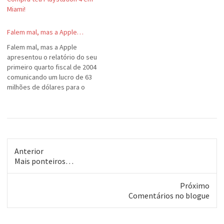
Miami!
Falem mal, mas a Apple…
Falem mal, mas a Apple
apresentou o relatório do seu
primeiro quarto fiscal de 2004
comunicando um lucro de 63
milhões de dólares para o
período, com um
crescimento de 36% sobre o
seu faturamento do ano
passado; bem diferente de
muitas empresas do ramo
que vêm publicando
Anterior
prejuízos, período…
Post
Mais ponteiros…
anterior:
Próximo
Próximo
Comentários no blogue
post: