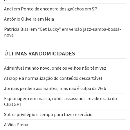
Andi
em
Ponto de encontro dos gaúchos em SP
Antônio Oliveira
em
Meia
Patricia Bissi
em
“Get Lucky” em versão jazz-samba-bossa-
nova
ÚLTIMAS RANDOMICIDADES
Admirável mundo novo, onde os velhos não têm vez
AI slop e a normalização do conteúdo descartável
Jornais perdem assinantes, mas não é culpa da Web
Espionagem em massa, robôs assassinos: revide e saia do
ChatGPT
Sobre privilégio e tempo para fazer exercício
A Vida Plena