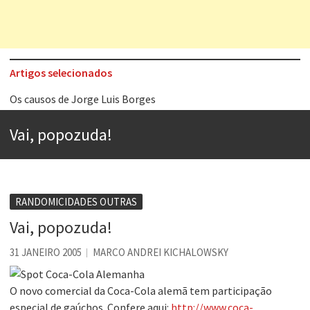
Artigos selecionados
Os causos de Jorge Luis Borges
Voto obrigatório é correto?
Vai, popozuda!
Se queres salvar o mundo, o veganismo não é a resposta
Tem que filmar isso daí
A construção da urbanidade
RANDOMICIDADES OUTRAS
Aprender a fracassar é o segredo do sucesso
Vai, popozuda!
Contardo Calligaris prega o “direito à tristeza”
31 JANEIRO 2005
MARCO ANDREI KICHALOWSKY
Esse tal de Rock Gaúcho
O novo comercial da Coca-Cola alemã tem participação
especial de gaúchos. Confere aqui:
http://www.coca-