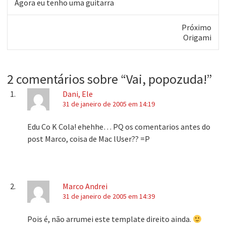
Post
Agora eu tenho uma guitarra
anterior:
Próximo
Próximo
Origami
post:
2 comentários sobre “
Vai, popozuda!
”
Dani, Ele
31 de janeiro de 2005 em 14:19
Edu Co K Cola! ehehhe… PQ os comentarios antes do
post Marco, coisa de Mac lUser?? =P
Marco Andrei
31 de janeiro de 2005 em 14:39
Pois é, não arrumei este template direito ainda.