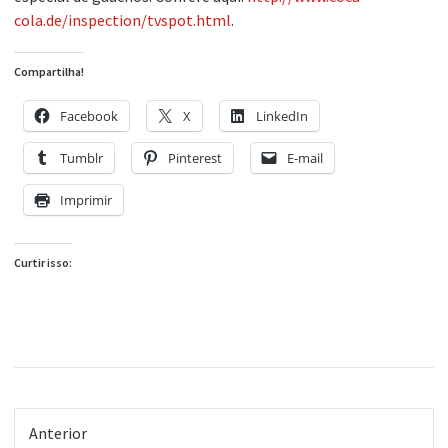
cola.de/inspection/tvspot.html
.
Compartilha!
Facebook
X
LinkedIn
Tumblr
Pinterest
E-mail
Imprimir
Curtir isso:
Anterior