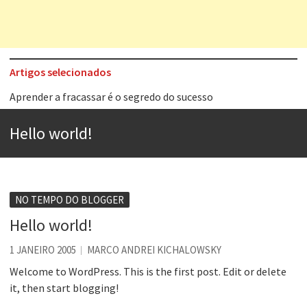
Artigos selecionados
Aprender a fracassar é o segredo do sucesso
Contardo Calligaris prega o “direito à tristeza”
Hello world!
Esse tal de Rock Gaúcho
Os causos de Jorge Luis Borges
Voto obrigatório é correto?
NO TEMPO DO BLOGGER
Se queres salvar o mundo, o veganismo não é a resposta
Hello world!
Tem que filmar isso daí
1 JANEIRO 2005
MARCO ANDREI KICHALOWSKY
A construção da urbanidade
Welcome to WordPress. This is the first post. Edit or delete
it, then start blogging!