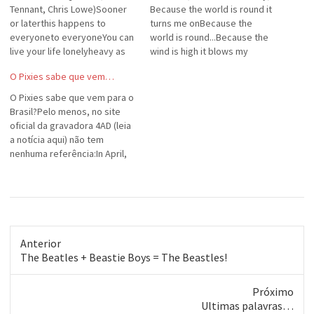
Tennant, Chris Lowe)Sooner
Because the world is round it
or laterthis happens to
turns me onBecause the
everyoneto everyoneYou can
world is round...Because the
live your life lonelyheavy as
wind is high it blows my
stoneLive your life
mindBecause the wind is
O Pixies sabe que vem…
learningand working aloneSay
high...Love is old, love is
this is all you wantbut I don't
newLove is old, love is
O Pixies sabe que vem para o
believe that it's true'cause
youBecause the sky is blue, it
Brasil?Pelo menos, no site
when you least expect
makes me cryBecause the
oficial da gravadora 4AD (leia
itwaiting round the corner for
sky is
a notícia aqui) não tem
youLove comes
blue...Aaaaahhhhhhhhhh...
nenhuma referência:In April,
quicklywhatever you doyou
The Pixies will kick off an 11-
can't…
city "warm up" tour of North
America, marking the first
time they've toured together
since 1992's massive "ZOO
TV" in…
Anterior
Post
The Beatles + Beastie Boys = The Beastles!
anterior:
Próximo
Próximo
Ultimas palavras…