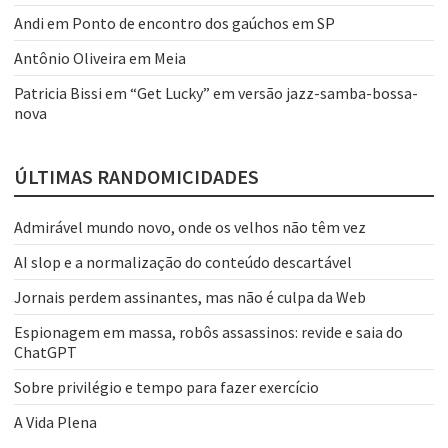
Andi
em
Ponto de encontro dos gaúchos em SP
Antônio Oliveira
em
Meia
Patricia Bissi
em
“Get Lucky” em versão jazz-samba-bossa-
nova
ÚLTIMAS RANDOMICIDADES
Admirável mundo novo, onde os velhos não têm vez
AI slop e a normalização do conteúdo descartável
Jornais perdem assinantes, mas não é culpa da Web
Espionagem em massa, robôs assassinos: revide e saia do
ChatGPT
Sobre privilégio e tempo para fazer exercício
A Vida Plena