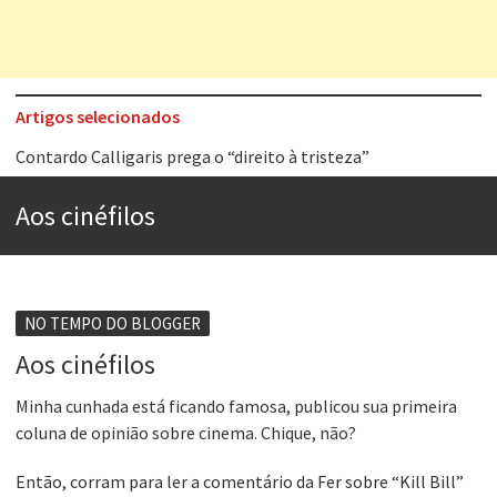
Artigos selecionados
Contardo Calligaris prega o “direito à tristeza”
Esse tal de Rock Gaúcho
Aos cinéfilos
Os causos de Jorge Luis Borges
Voto obrigatório é correto?
Se queres salvar o mundo, o veganismo não é a resposta
NO TEMPO DO BLOGGER
Tem que filmar isso daí
Aos cinéfilos
A construção da urbanidade
Minha cunhada está ficando famosa, publicou sua primeira
coluna de opinião sobre cinema. Chique, não?
Aprender a fracassar é o segredo do sucesso
Então, corram para ler a comentário da Fer sobre “Kill Bill”