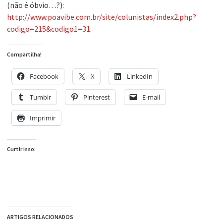
(não é óbvio…?):
http://www.poavibe.com.br/site/colunistas/index2.php?
codigo=215&codigo1=31
.
Compartilha!
Facebook
X
LinkedIn
Tumblr
Pinterest
E-mail
Imprimir
Curtir isso:
ARTIGOS RELACIONADOS