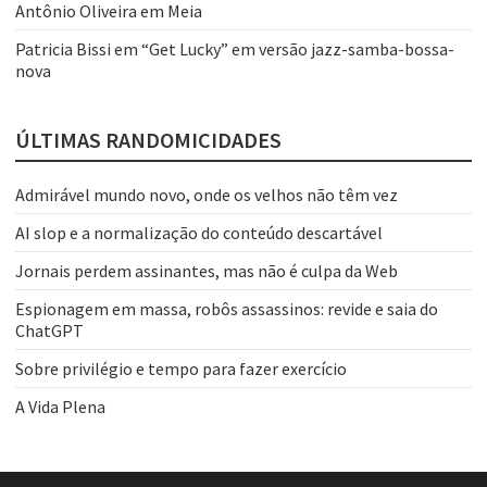
Antônio Oliveira
em
Meia
Patricia Bissi
em
“Get Lucky” em versão jazz-samba-bossa-
nova
ÚLTIMAS RANDOMICIDADES
Admirável mundo novo, onde os velhos não têm vez
AI slop e a normalização do conteúdo descartável
Jornais perdem assinantes, mas não é culpa da Web
Espionagem em massa, robôs assassinos: revide e saia do
ChatGPT
Sobre privilégio e tempo para fazer exercício
A Vida Plena