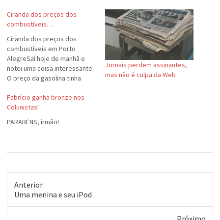
Ciranda dos preços dos
combustíveis…
Ciranda dos preços dos
combustíveis em Porto
AlegreSaí hoje de manhã e
Jornais perdem assinantes,
notei uma coisa interessante.
mas não é culpa da Web
O preço da gasolina tinha
aumentado. E não foi pouco.
Fabrício ganha bronze nos
Durante o último mês, a
Colunistas!
média era efetivamente, R$
2,08 e quando eu vi, na
PARABÉNS, irmão!
semana passada, o valor de
R$ 1,99 por litro…
Anterior
Post
Uma menina e seu iPod
anterior:
Próximo