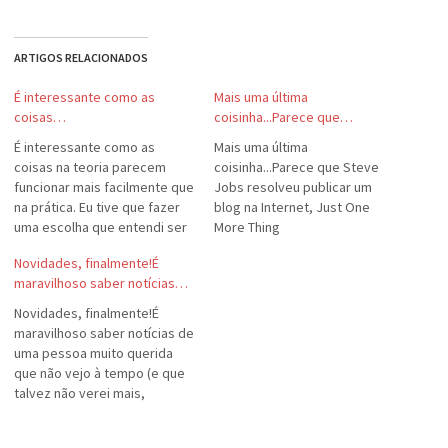
ARTIGOS RELACIONADOS
É interessante como as
Mais uma última
coisas…
coisinha...Parece que…
É interessante como as
Mais uma última
coisas na teoria parecem
coisinha...Parece que Steve
funcionar mais facilmente que
Jobs resolveu publicar um
na prática. Eu tive que fazer
blog na Internet, Just One
uma escolha que entendi ser
More Thing
a melhor para mim na teoria,
(http://justonemorething.com
Novidades, finalmente!É
mas na prática é uma barra.
/).É claro que é uma
maravilhoso saber notícias…
Cada vez que resolvo mais
sacanagem, mas o blog é
uma coisa, faço com um
bastante interessante.
Novidades, finalmente!É
aperto no coração, pois sei…
maravilhoso saber notícias de
uma pessoa muito querida
que não vejo à tempo (e que
talvez não verei mais,
infelizmente). Ainda mais
quando a única maneira de