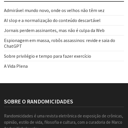
Admirável mundo novo, onde os velhos não têm vez
AI slop e a normalização do conteúdo descartável
Jornais perdem assinantes, mas não é culpa da Web
Espionagem em massa, robôs assassinos: revide e saia do
ChatGPT
Sobre privilégio e tempo para fazer exercício
A Vida Plena
SOBRE O RANDOMICIDADES
Randomicidades é uma revista eletrônica de exposição de crônicas,
opinião, estilo de vida, filosofia e cultura, com a curadoria de Marco