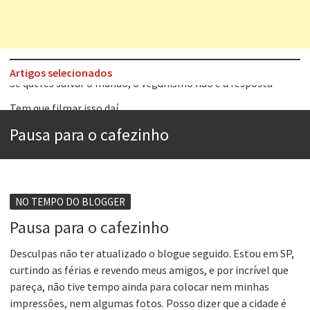
Artigos selecionados
Tem que filmar isso daí
A construção da urbanidade
Pausa para o cafezinho
Aprender a fracassar é o segredo do sucesso
Contardo Calligaris prega o “direito à tristeza”
Esse tal de Rock Gaúcho
NO TEMPO DO BLOGGER
Os causos de Jorge Luis Borges
Pausa para o cafezinho
Voto obrigatório é correto?
Desculpas não ter atualizado o blogue seguido. Estou em SP,
curtindo as férias e revendo meus amigos, e por incrível que
Se queres salvar o mundo, o veganismo não é a resposta
pareça, não tive tempo ainda para colocar nem minhas
impressões, nem algumas fotos. Posso dizer que a cidade é