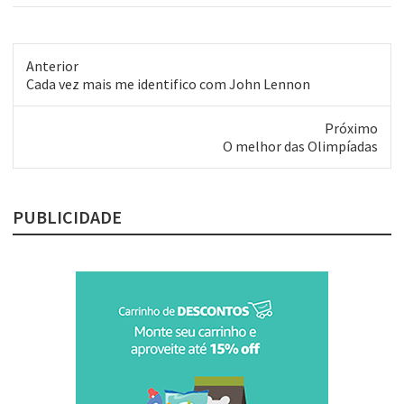
contato é através da Internet.
São alguns meses, mas já
parecem uma eternidade.
Que bom, que bom!
Anterior
Post
Cada vez mais me identifico com John Lennon
anterior:
Próximo
Próximo
O melhor das Olimpíadas
post:
PUBLICIDADE