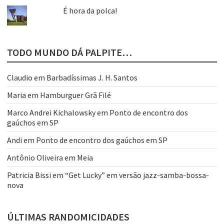
É hora da polca!
TODO MUNDO DÁ PALPITE…
Claudio
em
Barbadíssimas J. H. Santos
Maria
em
Hamburguer Grã Filé
Marco Andrei Kichalowsky
em
Ponto de encontro dos
gaúchos em SP
Andi
em
Ponto de encontro dos gaúchos em SP
Antônio Oliveira
em
Meia
Patricia Bissi
em
“Get Lucky” em versão jazz-samba-bossa-
nova
ÚLTIMAS RANDOMICIDADES