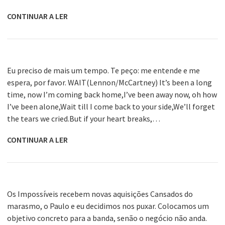
CONTINUAR A LER
Eu preciso de mais um tempo. Te peço: me entende e me
espera, por favor. WAIT(Lennon/McCartney) It’s been a long
time, now I’m coming back home,I’ve been away now, oh how
I’ve been alone,Wait till I come back to your side,We’ll forget
the tears we cried.But if your heart breaks,…
CONTINUAR A LER
Os Impossíveis recebem novas aquisições Cansados do
marasmo, o Paulo e eu decidimos nos puxar. Colocamos um
objetivo concreto para a banda, senão o negócio não anda.