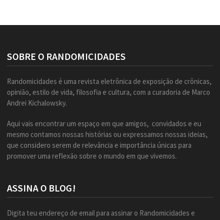
SOBRE O RANDOMICIDADES
Randomicidades é uma revista eletrônica de exposição de crônicas,
opinião, estilo de vida, filosofia e cultura, com a curadoria de Marco
Andrei Kichalowsky.
Aqui vais encontrar um espaço em que amigos, convidados e eu
mesmo contamos nossas histórias ou expressamos nossas ideias,
que considero serem de relevância e importância únicas para
promover uma reflexão sobre o mundo em que vivemos.
ASSINA O BLOG!
Digita teu endereço de email para assinar o Randomicidades e