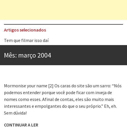
Artigos selecionados
Tem que filmar isso daí
A construção da urbanidade
Mês:
março 2004
Aprender a fracassar é o segredo do sucesso
Contardo Calligaris prega o “direito à tristeza”
Esse tal de Rock Gaúcho
Mormonise your name [2] Os caras do site são um sarro: “Nós
Os causos de Jorge Luis Borges
podemos entender porque você pode ficar com inveja de
nomes como esses. Afinal de contas, eles são muito mais
Voto obrigatório é correto?
interessantes e empolgantes do que o seu próprio.” Eh, eh.
Se queres salvar o mundo, o veganismo não é a resposta
Sem dúvida!
CONTINUAR A LER