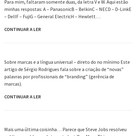
Para mim, faltaram somente duas, da letra V e W. Aqui estão
minhas respostas: A – PanasonicB – BelkinC – NECD – D-LinkE
– DellF – FujiG – General ElectricH – Hewlett…
CONTINUAR A LER
Sobre marcas e a língua universal – direto do no mínimo Este
artigo de Sérgio Rodrigues fala sobre a criação de “novas”
palavras por profissionais de “branding” (gerência de
marcas).
CONTINUAR A LER
Mais uma última coisinha… Parece que Steve Jobs resolveu