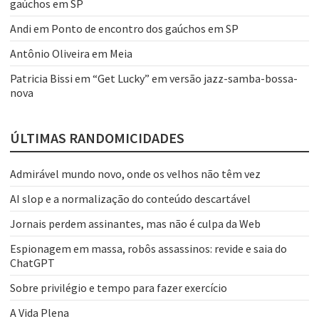
gaúchos em SP
Andi
em
Ponto de encontro dos gaúchos em SP
Antônio Oliveira
em
Meia
Patricia Bissi
em
“Get Lucky” em versão jazz-samba-bossa-
nova
ÚLTIMAS RANDOMICIDADES
Admirável mundo novo, onde os velhos não têm vez
AI slop e a normalização do conteúdo descartável
Jornais perdem assinantes, mas não é culpa da Web
Espionagem em massa, robôs assassinos: revide e saia do
ChatGPT
Sobre privilégio e tempo para fazer exercício
A Vida Plena