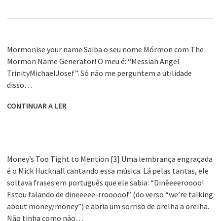
Mormonise your name Saiba o seu nome Mórmon com The
Mormon Name Generator! O meu é: “Messiah Angel
TrinityMichaelJosef”. Só não me perguntem a utilidade
disso…
CONTINUAR A LER
Money’s Too Tight to Mention [3] Uma lembrança engraçada
é o Mick Hucknall cantando essa música. Lá pelas tantas, ele
soltava frases em português que ele sabia: “Dinêeeeroooo!
Estou falando de dineeeee-rrooooo!” (do verso “we’re talking
about money/money”) e abria um sorriso de orelha a orelha.
Não tinha como não…