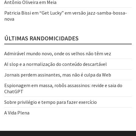
Antônio Oliveira
em
Meia
Patricia Bissi
em
“Get Lucky” em versão jazz-samba-bossa-
nova
ÚLTIMAS RANDOMICIDADES
Admirável mundo novo, onde os velhos não têm vez
AI slop e a normalização do conteúdo descartável
Jornais perdem assinantes, mas não é culpa da Web
Espionagem em massa, robôs assassinos: revide e saia do
ChatGPT
Sobre privilégio e tempo para fazer exercício
A Vida Plena