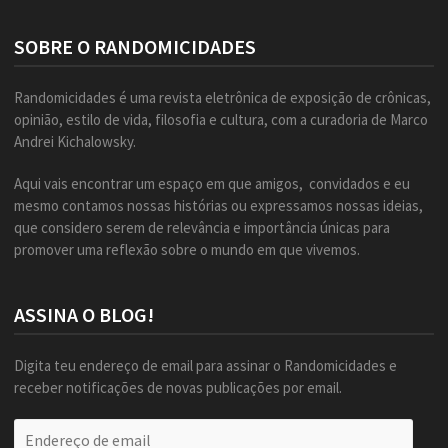
SOBRE O RANDOMICIDADES
Randomicidades é uma revista eletrônica de exposição de crônicas,
opinião, estilo de vida, filosofia e cultura, com a curadoria de Marco
Andrei Kichalowsky.
Aqui vais encontrar um espaço em que amigos, convidados e eu
mesmo contamos nossas histórias ou expressamos nossas ideias,
que considero serem de relevância e importância únicas para
promover uma reflexão sobre o mundo em que vivemos.
ASSINA O BLOG!
Digita teu endereço de email para assinar o Randomicidades e
receber notificações de novas publicações por email.
Endereço