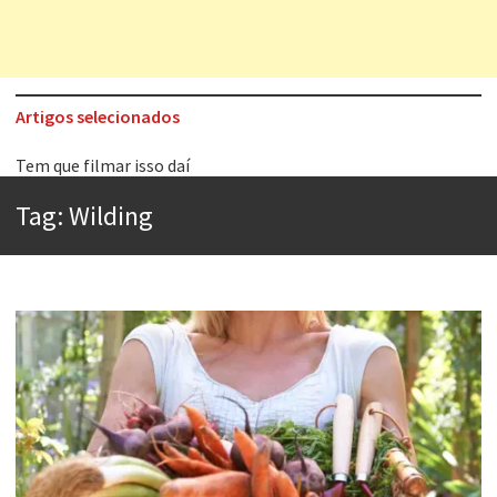
Artigos selecionados
Tem que filmar isso daí
A construção da urbanidade
Tag:
Wilding
Aprender a fracassar é o segredo do sucesso
Contardo Calligaris prega o “direito à tristeza”
Esse tal de Rock Gaúcho
Os causos de Jorge Luis Borges
Voto obrigatório é correto?
Se queres salvar o mundo, o veganismo não é a resposta