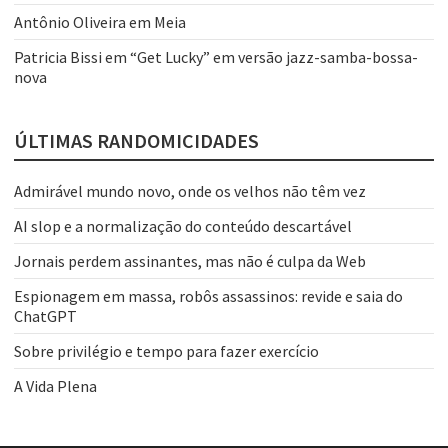
Antônio Oliveira
em
Meia
Patricia Bissi
em
“Get Lucky” em versão jazz-samba-bossa-
nova
ÚLTIMAS RANDOMICIDADES
Admirável mundo novo, onde os velhos não têm vez
AI slop e a normalização do conteúdo descartável
Jornais perdem assinantes, mas não é culpa da Web
Espionagem em massa, robôs assassinos: revide e saia do
ChatGPT
Sobre privilégio e tempo para fazer exercício
A Vida Plena