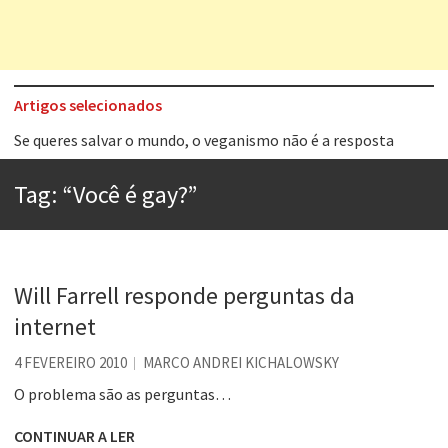
Artigos selecionados
Tem que filmar isso daí
A construção da urbanidade
Tag:
“Você é gay?”
Aprender a fracassar é o segredo do sucesso
Contardo Calligaris prega o “direito à tristeza”
Esse tal de Rock Gaúcho
Will Farrell responde perguntas da
Os causos de Jorge Luis Borges
internet
Voto obrigatório é correto?
4 FEVEREIRO 2010
MARCO ANDREI KICHALOWSKY
Se queres salvar o mundo, o veganismo não é a resposta
O problema são as perguntas…
CONTINUAR A LER