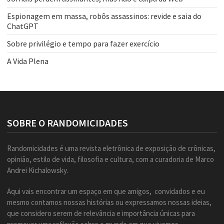
Espionagem em massa, robôs assassinos: revide e saia do
ChatGPT
Sobre privilégio e tempo para fazer exercício
A Vida Plena
SOBRE O RANDOMICIDADES
Randomicidades é uma revista eletrônica de exposição de crônicas,
opinião, estilo de vida, filosofia e cultura, com a curadoria de Marco
Andrei Kichalowsky.
Aqui vais encontrar um espaço em que amigos, convidados e eu
mesmo contamos nossas histórias ou expressamos nossas ideias,
que considero serem de relevância e importância únicas para