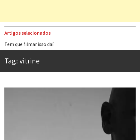
Artigos selecionados
Tem que filmar isso daí
A construção da urbanidade
Tag:
vitrine
Aprender a fracassar é o segredo do sucesso
Contardo Calligaris prega o “direito à tristeza”
Esse tal de Rock Gaúcho
Os causos de Jorge Luis Borges
Voto obrigatório é correto?
Se queres salvar o mundo, o veganismo não é a resposta