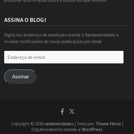
promover uma reflexão sobre o mundo em que vivemos.
ASSINA O BLOG!
Digita teu endereço de email para assinar o Randomicidades e
receber notificações de novas publicações por email.
Endereço
de
email
Assinar
Facebook
Twitter
Copyright © 2026
randomicidades
| Tema por:
Theme Horse
|
Orgulhosamente movido a:
WordPress