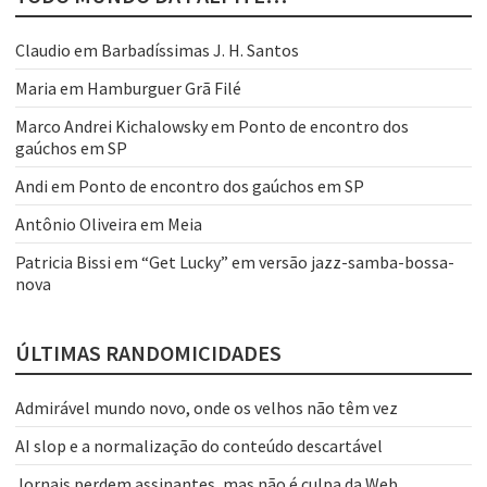
Claudio
em
Barbadíssimas J. H. Santos
Maria
em
Hamburguer Grã Filé
Marco Andrei Kichalowsky
em
Ponto de encontro dos
gaúchos em SP
Andi
em
Ponto de encontro dos gaúchos em SP
Antônio Oliveira
em
Meia
Patricia Bissi
em
“Get Lucky” em versão jazz-samba-bossa-
nova
ÚLTIMAS RANDOMICIDADES
Admirável mundo novo, onde os velhos não têm vez
AI slop e a normalização do conteúdo descartável
Jornais perdem assinantes, mas não é culpa da Web