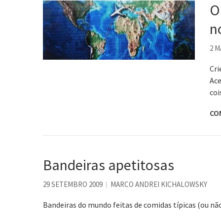
O
n
2 M
Cri
Ace
coi
CO
Bandeiras apetitosas
29 SETEMBRO 2009
MARCO ANDREI KICHALOWSKY
Bandeiras do mundo feitas de comidas típicas (ou não