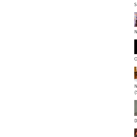
S
N
O
N
(
D