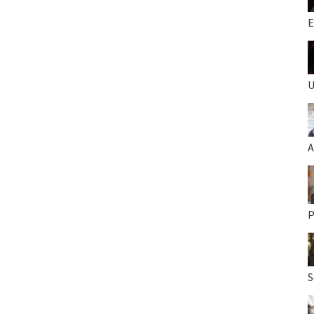
E
U
A
P
S