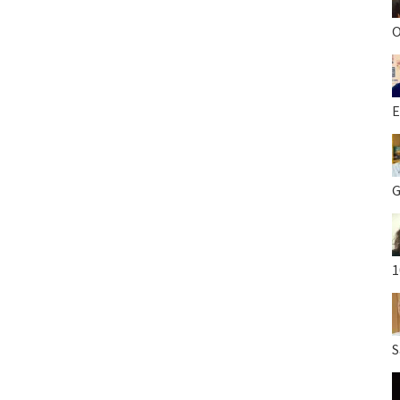
O
E
G
1
S