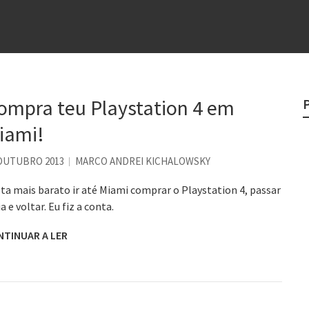
e
egredo do sucesso
 “direito à tristeza”
ompra teu Playstation 4 em
rges
iami!
?
 OUTUBRO 2013
MARCO ANDREI KICHALOWSKY
ta mais barato ir até Miami comprar o Playstation 4, passar
ia e voltar. Eu fiz a conta.
NTINUAR A LER