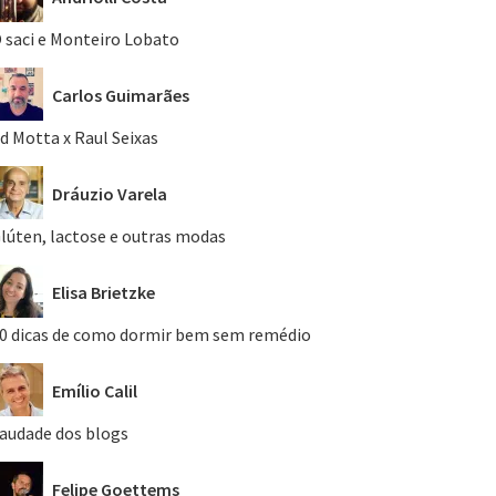
 saci e Monteiro Lobato
Carlos Guimarães
d Motta x Raul Seixas
Dráuzio Varela
lúten, lactose e outras modas
Elisa Brietzke
0 dicas de como dormir bem sem remédio
Emílio Calil
audade dos blogs
Felipe Goettems