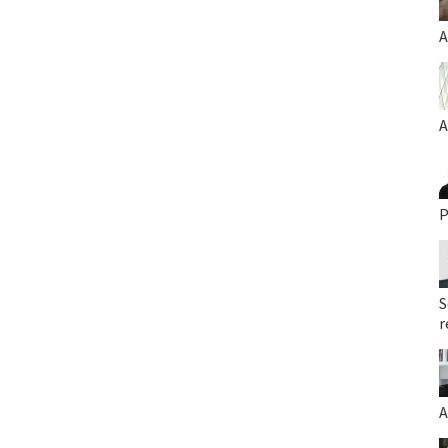
A
A
P
S
r
A