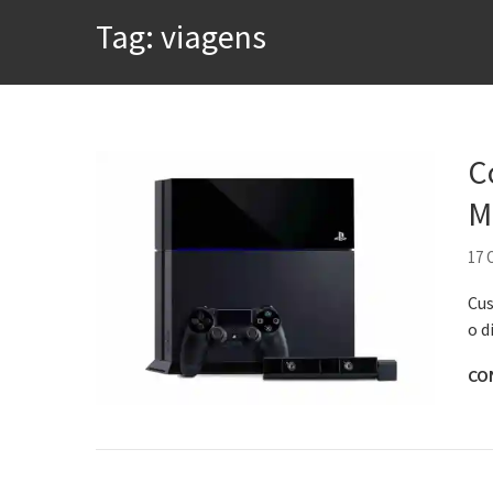
A construção da urbanidad
Tag:
viagens
Aprender a fracassar é o s
Contardo Calligaris prega o
Esse tal de Rock Gaúcho
C
Os causos de Jorge Luis Bo
M
Voto obrigatório é correto
17
Cus
o d
CO