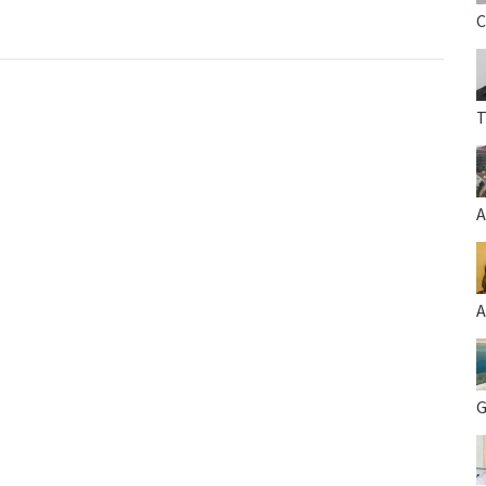
C
T
A
A
G