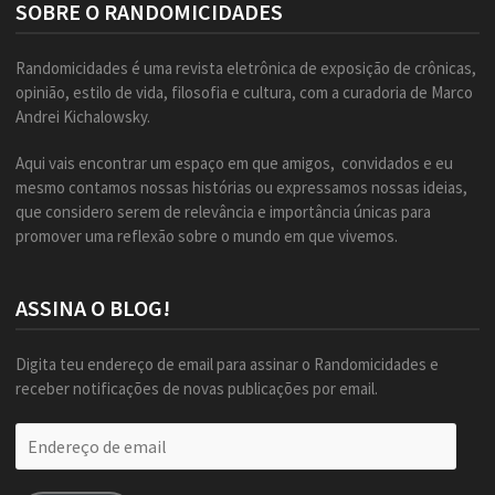
SOBRE O RANDOMICIDADES
Randomicidades é uma revista eletrônica de exposição de crônicas,
opinião, estilo de vida, filosofia e cultura, com a curadoria de Marco
Andrei Kichalowsky.
Aqui vais encontrar um espaço em que amigos, convidados e eu
mesmo contamos nossas histórias ou expressamos nossas ideias,
que considero serem de relevância e importância únicas para
promover uma reflexão sobre o mundo em que vivemos.
ASSINA O BLOG!
Digita teu endereço de email para assinar o Randomicidades e
receber notificações de novas publicações por email.
Endereço
de
email