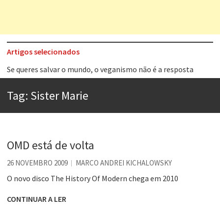
Artigos selecionados
Se queres salvar o mundo, o veganismo não é a resposta
Tem que filmar isso daí
A construção da urbanidade
Tag:
Sister Marie
Aprender a fracassar é o segredo do sucesso
Contardo Calligaris prega o “direito à tristeza”
OMD está de volta
Esse tal de Rock Gaúcho
Os causos de Jorge Luis Borges
26 NOVEMBRO 2009
MARCO ANDREI KICHALOWSKY
O novo disco The History Of Modern chega em 2010
Voto obrigatório é correto?
CONTINUAR A LER