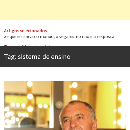
Artigos selecionados
Tem que filmar isso daí
A construção da urbanidade
Tag:
sistema de ensino
Aprender a fracassar é o segredo do sucesso
Contardo Calligaris prega o “direito à tristeza”
Esse tal de Rock Gaúcho
Os causos de Jorge Luis Borges
Voto obrigatório é correto?
Se queres salvar o mundo, o veganismo não é a resposta