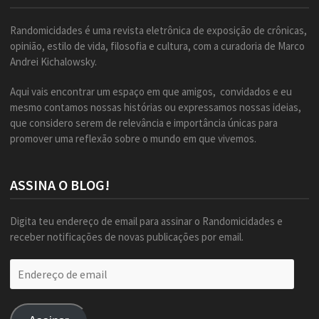
Randomicidades é uma revista eletrônica de exposição de crônicas,
opinião, estilo de vida, filosofia e cultura, com a curadoria de Marco
Andrei Kichalowsky.
Aqui vais encontrar um espaço em que amigos, convidados e eu
mesmo contamos nossas histórias ou expressamos nossas ideias,
que considero serem de relevância e importância únicas para
promover uma reflexão sobre o mundo em que vivemos.
ASSINA O BLOG!
Digita teu endereço de email para assinar o Randomicidades e
receber notificações de novas publicações por email.
Endereço
de
email