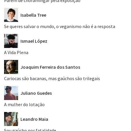
Parem de choramingar pela exposição
Isabella Tree
Se queres salvar o mundo, o veganismo não é a resposta
Ismael López
A Vida Plena
Joaquim Ferreira dos Santos
Cariocas são bacanas, mas gaúchos são trilegais
Juliano Guedes
A mulher do lotação
Leandro Maia
Sou gaúcho por fatalidade