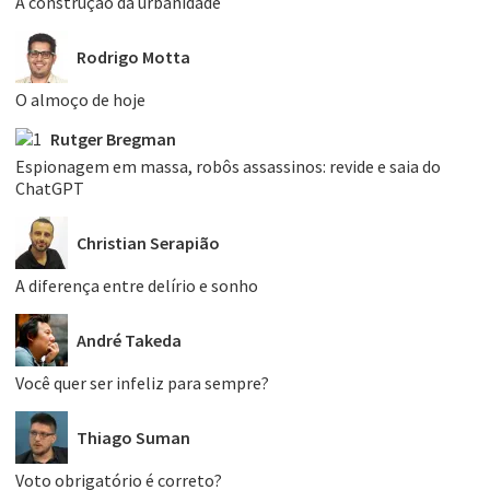
A construção da urbanidade
Rodrigo Motta
O almoço de hoje
Rutger Bregman
Espionagem em massa, robôs assassinos: revide e saia do
ChatGPT
Christian Serapião
A diferença entre delírio e sonho
André Takeda
Você quer ser infeliz para sempre?
Thiago Suman
Voto obrigatório é correto?