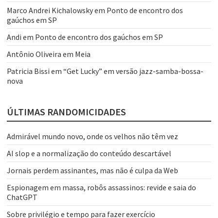
Marco Andrei Kichalowsky
em
Ponto de encontro dos
gaúchos em SP
Andi
em
Ponto de encontro dos gaúchos em SP
Antônio Oliveira
em
Meia
Patricia Bissi
em
“Get Lucky” em versão jazz-samba-bossa-
nova
ÚLTIMAS RANDOMICIDADES
Admirável mundo novo, onde os velhos não têm vez
AI slop e a normalização do conteúdo descartável
Jornais perdem assinantes, mas não é culpa da Web
Espionagem em massa, robôs assassinos: revide e saia do
ChatGPT
Sobre privilégio e tempo para fazer exercício