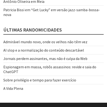
Antônio Oliveira
em
Meia
Patricia Bissi
em
“Get Lucky” em versão jazz-samba-bossa-
nova
ÚLTIMAS RANDOMICIDADES
Admirável mundo novo, onde os velhos não têm vez
AI slop e a normalização do conteúdo descartável
Jornais perdem assinantes, mas não é culpa da Web
Espionagem em massa, robôs assassinos: revide e saia do
ChatGPT
Sobre privilégio e tempo para fazer exercício
A Vida Plena