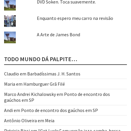
DVD Soken. Toca suavemente.
Enquanto espero meu carro na revisão
A Arte de James Bond
TODO MUNDO DÁ PALPITE…
Claudio
em
Barbadíssimas J. H. Santos
Maria
em
Hamburguer Grã Filé
Marco Andrei Kichalowsky
em
Ponto de encontro dos
gaúchos em SP
Andi
em
Ponto de encontro dos gaúchos em SP
Antônio Oliveira
em
Meia
Patricia Bissi
em
“Get Lucky” em versão jazz-samba-bossa-