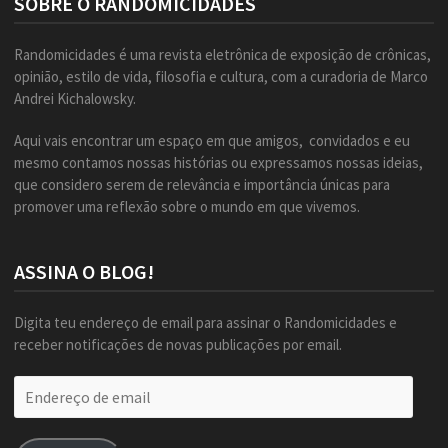
SOBRE O RANDOMICIDADES
Randomicidades é uma revista eletrônica de exposição de crônicas,
opinião, estilo de vida, filosofia e cultura, com a curadoria de Marco
Andrei Kichalowsky.
Aqui vais encontrar um espaço em que amigos, convidados e eu
mesmo contamos nossas histórias ou expressamos nossas ideias,
que considero serem de relevância e importância únicas para
promover uma reflexão sobre o mundo em que vivemos.
ASSINA O BLOG!
Digita teu endereço de email para assinar o Randomicidades e
receber notificações de novas publicações por email.
Endereço
de
email