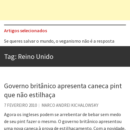
Artigos selecionados
Se queres salvar o mundo, o veganismo não é a resposta
Tem que filmar isso daí
A construção da urbanidade
Tag:
Reino Unido
Aprender a fracassar é o segredo do sucesso
Contardo Calligaris prega o “direito à tristeza”
Esse tal de Rock Gaúcho
Governo britânico apresenta caneca pint
que não estilhaça
Os causos de Jorge Luis Borges
Voto obrigatório é correto?
7 FEVEREIRO 2010
MARCO ANDREI KICHALOWSKY
Agora os ingleses podem se arrebentar de bebar sem medo
de seu pint fazer o mesmo. O governo britânico apresentou
uma nova caneca à prova de estilhaçamento. Com a novidade,