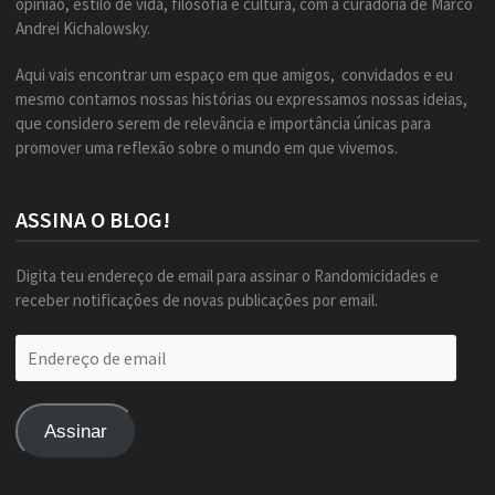
opinião, estilo de vida, filosofia e cultura, com a curadoria de Marco
Andrei Kichalowsky.
Aqui vais encontrar um espaço em que amigos, convidados e eu
mesmo contamos nossas histórias ou expressamos nossas ideias,
que considero serem de relevância e importância únicas para
promover uma reflexão sobre o mundo em que vivemos.
ASSINA O BLOG!
Digita teu endereço de email para assinar o Randomicidades e
receber notificações de novas publicações por email.
Endereço
de
email
Assinar