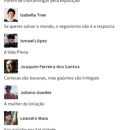
Parem de choramingar pela exposição
Isabella Tree
Se queres salvar o mundo, o veganismo não é a resposta
Ismael López
A Vida Plena
Joaquim Ferreira dos Santos
Cariocas são bacanas, mas gaúchos são trilegais
Juliano Guedes
A mulher do lotação
Leandro Maia
Sou gaúcho por fatalidade