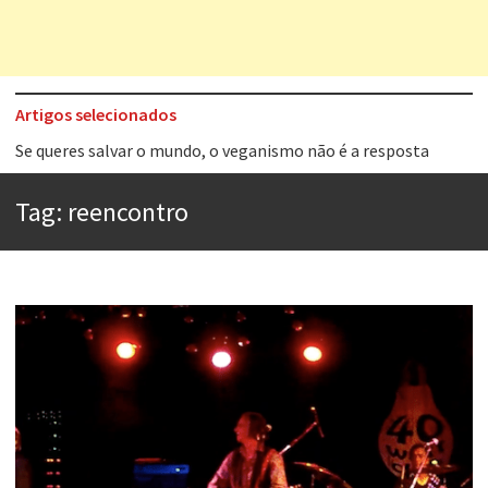
Artigos selecionados
Tem que filmar isso daí
A construção da urbanidade
Tag:
reencontro
Aprender a fracassar é o segredo do sucesso
Contardo Calligaris prega o “direito à tristeza”
Esse tal de Rock Gaúcho
Os causos de Jorge Luis Borges
Voto obrigatório é correto?
Se queres salvar o mundo, o veganismo não é a resposta