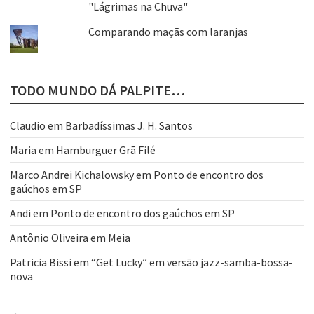
"Lágrimas na Chuva"
Comparando maçãs com laranjas
TODO MUNDO DÁ PALPITE…
Claudio
em
Barbadíssimas J. H. Santos
Maria
em
Hamburguer Grã Filé
Marco Andrei Kichalowsky
em
Ponto de encontro dos
gaúchos em SP
Andi
em
Ponto de encontro dos gaúchos em SP
Antônio Oliveira
em
Meia
Patricia Bissi
em
“Get Lucky” em versão jazz-samba-bossa-
nova