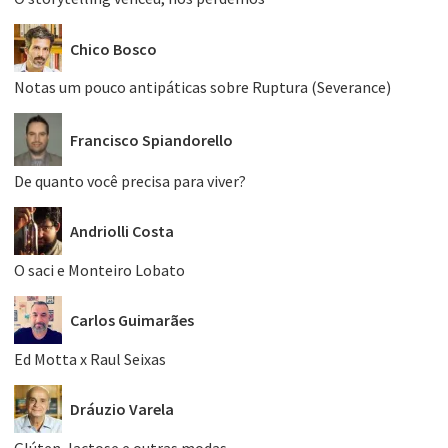
Chico Bosco
Notas um pouco antipáticas sobre Ruptura (Severance)
Francisco Spiandorello
De quanto você precisa para viver?
Andriolli Costa
O saci e Monteiro Lobato
Carlos Guimarães
Ed Motta x Raul Seixas
Dráuzio Varela
Glúten, lactose e outras modas