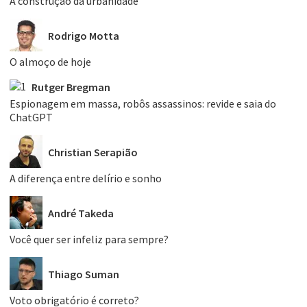
A construção da urbanidade
Rodrigo Motta
O almoço de hoje
Rutger Bregman
Espionagem em massa, robôs assassinos: revide e saia do
ChatGPT
Christian Serapião
A diferença entre delírio e sonho
André Takeda
Você quer ser infeliz para sempre?
Thiago Suman
Voto obrigatório é correto?