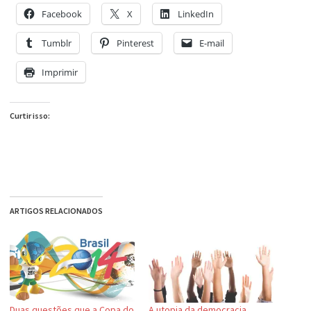
Facebook
X
LinkedIn
Tumblr
Pinterest
E-mail
Imprimir
Curtir isso:
ARTIGOS RELACIONADOS
Duas questões que a Copa do
A utopia da democracia