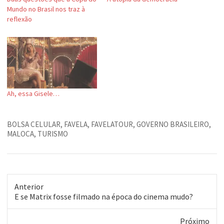
Mundo no Brasil nos traz à
reflexão
Ah, essa Gisele…
BOLSA CELULAR
,
FAVELA
,
FAVELATOUR
,
GOVERNO BRASILEIRO
,
MALOCA
,
TURISMO
Anterior
Post
E se Matrix fosse filmado na época do cinema mudo?
anterior:
Próximo