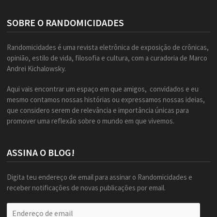
SOBRE O RANDOMICIDADES
Randomicidades é uma revista eletrônica de exposição de crônicas,
opinião, estilo de vida, filosofia e cultura, com a curadoria de Marco
Andrei Kichalowsky.
Aqui vais encontrar um espaço em que amigos, convidados e eu
mesmo contamos nossas histórias ou expressamos nossas ideias,
que considero serem de relevância e importância únicas para
promover uma reflexão sobre o mundo em que vivemos.
ASSINA O BLOG!
Digita teu endereço de email para assinar o Randomicidades e
receber notificações de novas publicações por email.
Endereço