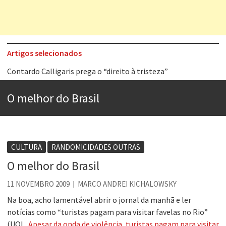
Artigos selecionados
Contardo Calligaris prega o “direito à tristeza”
Esse tal de Rock Gaúcho
O melhor do Brasil
Os causos de Jorge Luis Borges
Voto obrigatório é correto?
Se queres salvar o mundo, o veganismo não é a resposta
CULTURA
RANDOMICIDADES OUTRAS
Tem que filmar isso daí
O melhor do Brasil
A construção da urbanidade
11 NOVEMBRO 2009
MARCO ANDREI KICHALOWSKY
Aprender a fracassar é o segredo do sucesso
Na boa, acho lamentável abrir o jornal da manhã e ler
notícias como “turistas pagam para visitar favelas no Rio”
(UOL,
Apesar da onda de violência, turistas pagam para visitar