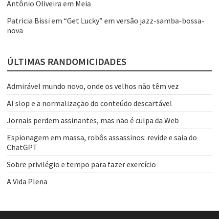
Antônio Oliveira
em
Meia
Patricia Bissi
em
“Get Lucky” em versão jazz-samba-bossa-
nova
ÚLTIMAS RANDOMICIDADES
Admirável mundo novo, onde os velhos não têm vez
AI slop e a normalização do conteúdo descartável
Jornais perdem assinantes, mas não é culpa da Web
Espionagem em massa, robôs assassinos: revide e saia do
ChatGPT
Sobre privilégio e tempo para fazer exercício
A Vida Plena