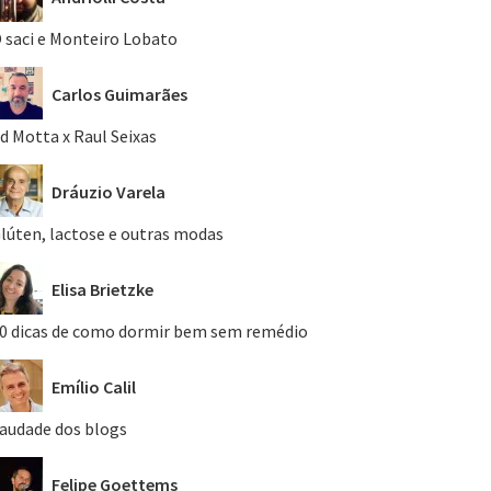
 saci e Monteiro Lobato
Carlos Guimarães
d Motta x Raul Seixas
Dráuzio Varela
lúten, lactose e outras modas
Elisa Brietzke
0 dicas de como dormir bem sem remédio
Emílio Calil
audade dos blogs
Felipe Goettems