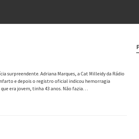
e
egredo do sucesso
 “direito à tristeza”
e
rges
?
a surpreendente. Adriana Marques, a Cat Milleidy da Rádio
farto e depois o registro oficial indicou hemorragia
que era jovem, tinha 43 anos. Não fazia…