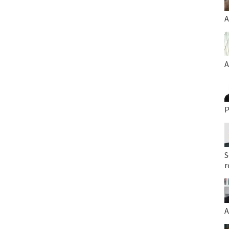
A
A
P
S
r
A