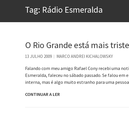
Tem que filmar isso daí
Tag:
Rádio Esmeralda
A construção da urbanidad
Aprender a fracassar é o s
Contardo Calligaris prega o
Esse tal de Rock Gaúcho
O Rio Grande está mais trist
Os causos de Jorge Luis Bo
13 JULHO 2009
MARCO ANDREI KICHALOWSKY
Voto obrigatório é correto
Falando com meu amigo Rafael Cony recebi uma notíci
Esmeralda, faleceu no sábado passado. Se falou em en
interna, mas é algo muito estranho para uma pessoa 
CONTINUAR A LER