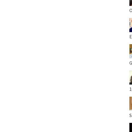
O
E
G
1
S