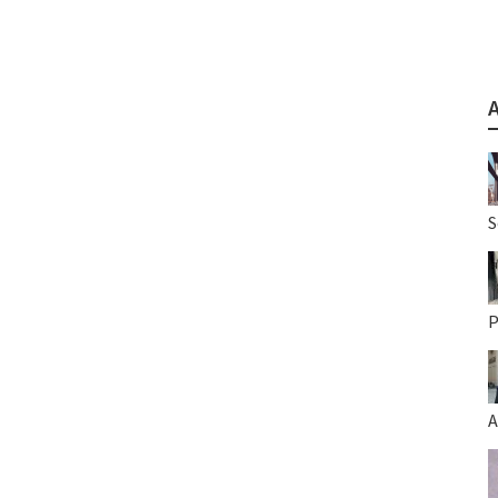
S
P
A