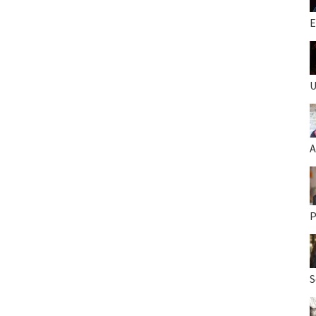
E
U
A
P
S