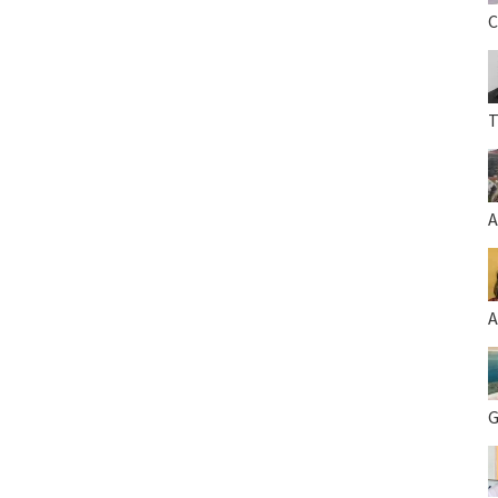
C
T
A
A
G