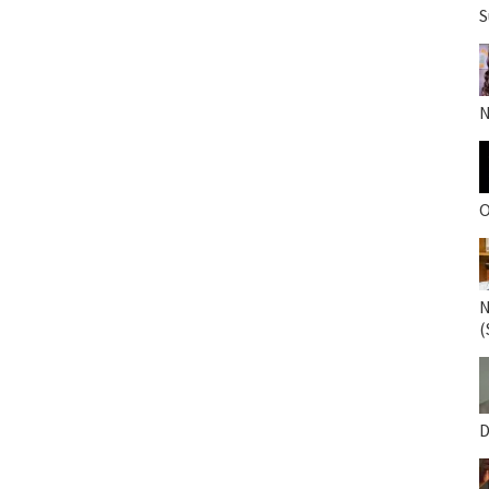
S
N
O
N
(
D