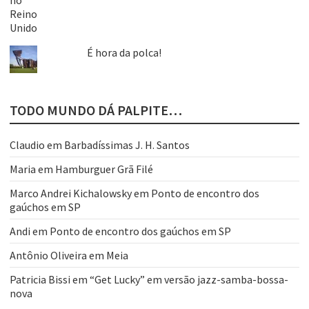
É hora da polca!
TODO MUNDO DÁ PALPITE…
Claudio
em
Barbadíssimas J. H. Santos
Maria
em
Hamburguer Grã Filé
Marco Andrei Kichalowsky
em
Ponto de encontro dos
gaúchos em SP
Andi
em
Ponto de encontro dos gaúchos em SP
Antônio Oliveira
em
Meia
Patricia Bissi
em
“Get Lucky” em versão jazz-samba-bossa-
nova