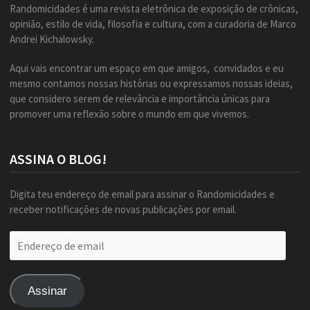
Randomicidades é uma revista eletrônica de exposição de crônicas,
opinião, estilo de vida, filosofia e cultura, com a curadoria de Marco
Andrei Kichalowsky.
Aqui vais encontrar um espaço em que amigos, convidados e eu
mesmo contamos nossas histórias ou expressamos nossas ideias,
que considero serem de relevância e importância únicas para
promover uma reflexão sobre o mundo em que vivemos.
ASSINA O BLOG!
Digita teu endereço de email para assinar o Randomicidades e
receber notificações de novas publicações por email.
Endereço
de
email
Assinar