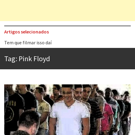
Artigos selecionados
Tem que filmar isso daí
A construção da urbanidade
Tag:
Pink Floyd
Aprender a fracassar é o segredo do sucesso
Contardo Calligaris prega o “direito à tristeza”
Esse tal de Rock Gaúcho
Os causos de Jorge Luis Borges
Voto obrigatório é correto?
Se queres salvar o mundo, o veganismo não é a resposta