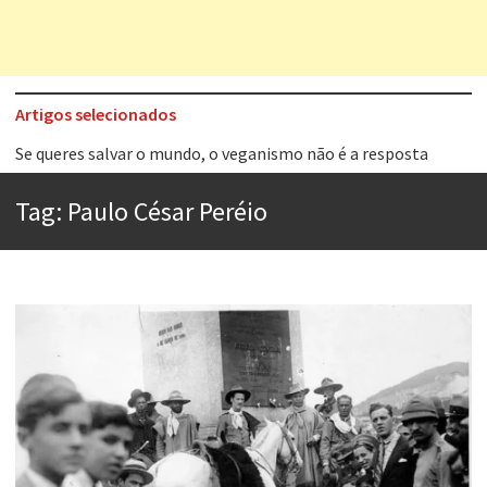
Artigos selecionados
Se queres salvar o mundo, o veganismo não é a resposta
Tem que filmar isso daí
Tag:
Paulo César Peréio
A construção da urbanidade
Aprender a fracassar é o segredo do sucesso
Contardo Calligaris prega o “direito à tristeza”
Esse tal de Rock Gaúcho
Os causos de Jorge Luis Borges
Voto obrigatório é correto?