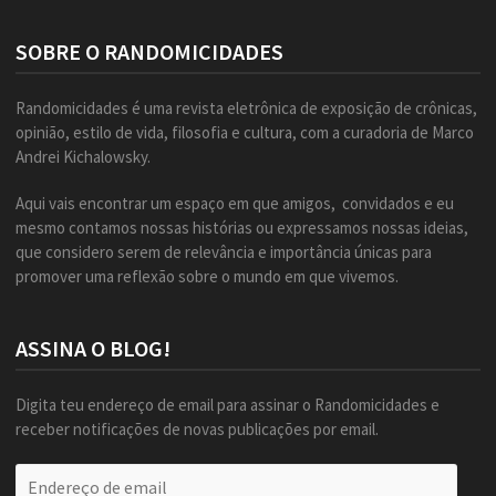
SOBRE O RANDOMICIDADES
Randomicidades é uma revista eletrônica de exposição de crônicas,
opinião, estilo de vida, filosofia e cultura, com a curadoria de Marco
Andrei Kichalowsky.
Aqui vais encontrar um espaço em que amigos, convidados e eu
mesmo contamos nossas histórias ou expressamos nossas ideias,
que considero serem de relevância e importância únicas para
promover uma reflexão sobre o mundo em que vivemos.
ASSINA O BLOG!
Digita teu endereço de email para assinar o Randomicidades e
receber notificações de novas publicações por email.
Endereço