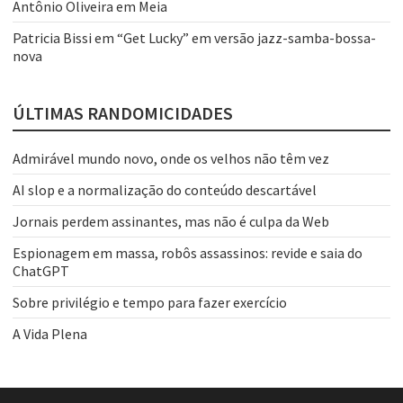
Antônio Oliveira
em
Meia
Patricia Bissi
em
“Get Lucky” em versão jazz-samba-bossa-
nova
ÚLTIMAS RANDOMICIDADES
Admirável mundo novo, onde os velhos não têm vez
AI slop e a normalização do conteúdo descartável
Jornais perdem assinantes, mas não é culpa da Web
Espionagem em massa, robôs assassinos: revide e saia do
ChatGPT
Sobre privilégio e tempo para fazer exercício
A Vida Plena