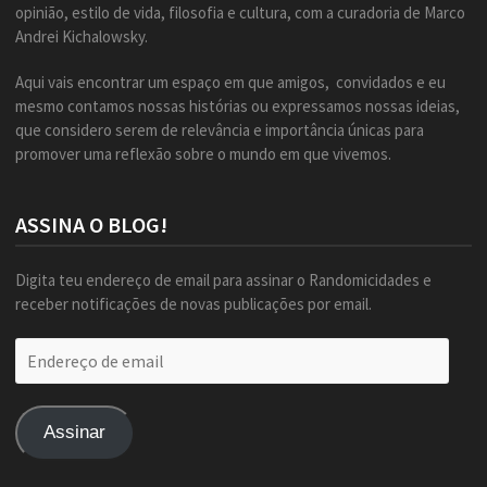
opinião, estilo de vida, filosofia e cultura, com a curadoria de Marco
Andrei Kichalowsky.
Aqui vais encontrar um espaço em que amigos, convidados e eu
mesmo contamos nossas histórias ou expressamos nossas ideias,
que considero serem de relevância e importância únicas para
promover uma reflexão sobre o mundo em que vivemos.
ASSINA O BLOG!
Digita teu endereço de email para assinar o Randomicidades e
receber notificações de novas publicações por email.
Endereço
de
email
Assinar