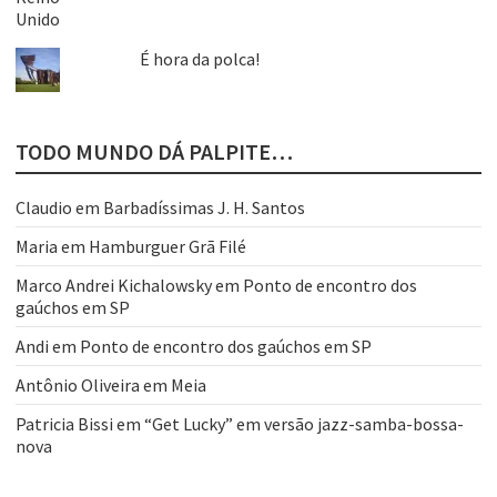
É hora da polca!
TODO MUNDO DÁ PALPITE…
Claudio
em
Barbadíssimas J. H. Santos
Maria
em
Hamburguer Grã Filé
Marco Andrei Kichalowsky
em
Ponto de encontro dos
gaúchos em SP
Andi
em
Ponto de encontro dos gaúchos em SP
Antônio Oliveira
em
Meia
Patricia Bissi
em
“Get Lucky” em versão jazz-samba-bossa-
nova