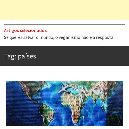
Artigos selecionados
Tem que filmar isso daí
A construção da urbanidade
Tag:
países
Aprender a fracassar é o segredo do sucesso
Contardo Calligaris prega o “direito à tristeza”
Esse tal de Rock Gaúcho
Os causos de Jorge Luis Borges
Voto obrigatório é correto?
Se queres salvar o mundo, o veganismo não é a resposta