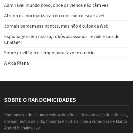
Admirável mundo novo, onde os velhos não têm vez
AI slop e a normalização do conteúdo descartável
Jornais perdem assinantes, mas não é culpa da Web
Espionagem em massa, robôs assassinos: revide e saia do
ChatGPT
Sobre privilégio e tempo para fazer exercício
A Vida Plena
SOBRE O RANDOMICIDADES
Randomicidades é uma revista eletrônica de exposição de crônicas,
opinião, estilo de vida, filosofia e cultura, com a curadoria de Marco
Andrei Kichalowsky.