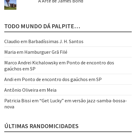
A Arte de James Bond
TODO MUNDO DÁ PALPITE…
Claudio
em
Barbadíssimas J. H. Santos
Maria
em
Hamburguer Grã Filé
Marco Andrei Kichalowsky
em
Ponto de encontro dos
gaúchos em SP
Andi
em
Ponto de encontro dos gaúchos em SP
Antônio Oliveira
em
Meia
Patricia Bissi
em
“Get Lucky” em versão jazz-samba-bossa-
nova
ÚLTIMAS RANDOMICIDADES