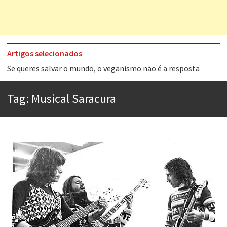
Artigos selecionados
Tem que filmar isso daí
A construção da urbanidade
Tag:
Musical Saracura
Aprender a fracassar é o segredo do sucesso
Contardo Calligaris prega o “direito à tristeza”
Esse tal de Rock Gaúcho
Os causos de Jorge Luis Borges
Voto obrigatório é correto?
Se queres salvar o mundo, o veganismo não é a resposta