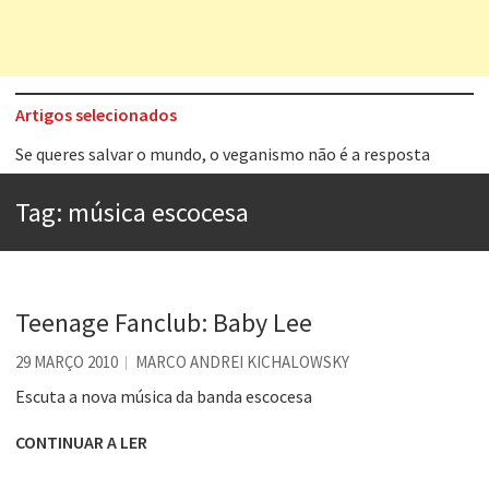
Artigos selecionados
Tem que filmar isso daí
A construção da urbanidade
Tag:
música escocesa
Aprender a fracassar é o segredo do sucesso
Contardo Calligaris prega o “direito à tristeza”
Esse tal de Rock Gaúcho
Teenage Fanclub: Baby Lee
Os causos de Jorge Luis Borges
29 MARÇO 2010
MARCO ANDREI KICHALOWSKY
Voto obrigatório é correto?
Escuta a nova música da banda escocesa
Se queres salvar o mundo, o veganismo não é a resposta
CONTINUAR A LER