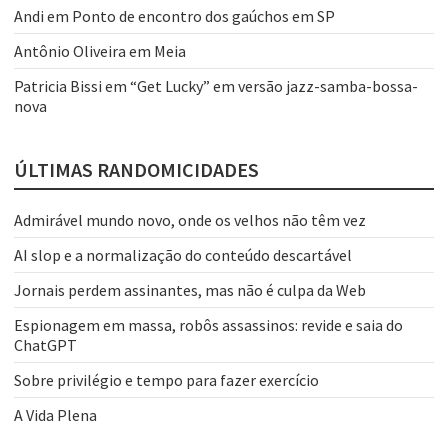
Andi
em
Ponto de encontro dos gaúchos em SP
Antônio Oliveira
em
Meia
Patricia Bissi
em
“Get Lucky” em versão jazz-samba-bossa-
nova
ÚLTIMAS RANDOMICIDADES
Admirável mundo novo, onde os velhos não têm vez
AI slop e a normalização do conteúdo descartável
Jornais perdem assinantes, mas não é culpa da Web
Espionagem em massa, robôs assassinos: revide e saia do
ChatGPT
Sobre privilégio e tempo para fazer exercício
A Vida Plena